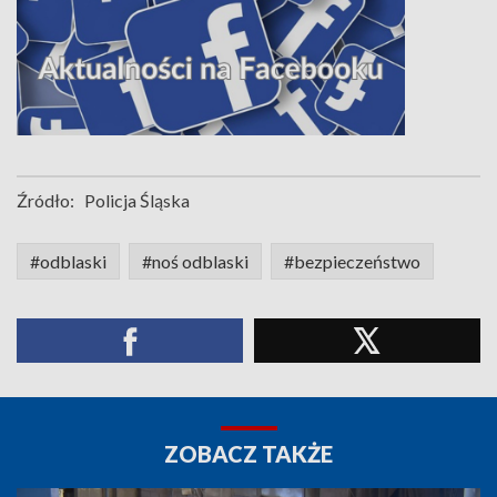
Źródło:
Policja Śląska
#odblaski
#noś odblaski
#bezpieczeństwo
ZOBACZ TAKŻE