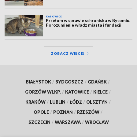
KATOWICE
Przełom w sprawie schroniska w Bytomiu.
Porozumienie władz miasta i fundacji
ZOBACZ WIĘCEJ
BIAŁYSTOK
/
BYDGOSZCZ
/
GDAŃSK
/
GORZÓW WLKP.
/
KATOWICE
/
KIELCE
/
KRAKÓW
/
LUBLIN
/
ŁÓDŹ
/
OLSZTYN
/
OPOLE
/
POZNAŃ
/
RZESZÓW
/
SZCZECIN
/
WARSZAWA
/
WROCŁAW