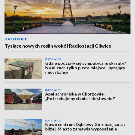
KATOWICE
Tysiące nowych roślin wokół Radiostacji Gliwice
KATOWICE
Gdzie podziały się sympatyczne skrzaty?
Na ulicach tylko puste miejsce i pytający
mieszkańcy
KATOWICE
Apel schroniska w Chorzowie.
„Potrzebujemy cienia - dosłownie!"
KATOWICE
Nowe centrum Dąbrowy Górniczej coraz
bliżej. Miasto zamawia wyposażenie