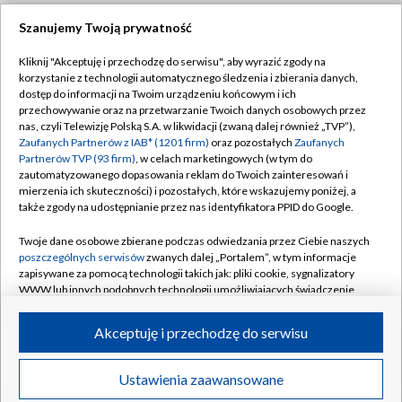
Szanujemy Twoją prywatność
Dołącz do nas:
Kliknij "Akceptuję i przechodzę do serwisu", aby wyrazić zgody na
korzystanie z technologii automatycznego śledzenia i zbierania danych,
TVP
dostęp do informacji na Twoim urządzeniu końcowym i ich
Abonament TVP
przechowywanie oraz na przetwarzanie Twoich danych osobowych przez
Regulamin TVP
nas, czyli Telewizję Polską S.A. w likwidacji (zwaną dalej również „TVP”),
Emisja w TVP
Zaufanych Partnerów z IAB* (1201 firm)
oraz pozostałych
Zaufanych
Polityka prywatności
Partnerów TVP (93 firm)
, w celach marketingowych (w tym do
Centrum informacji TVP
Moje zgody
zautomatyzowanego dopasowania reklam do Twoich zainteresowań i
mierzenia ich skuteczności) i pozostałych, które wskazujemy poniżej, a
Naziemna Telewizja Cyfrowa
Pomoc
także zgody na udostępnianie przez nas identyfikatora PPID do Google.
Sklep TVP
Biuro reklamy
Twoje dane osobowe zbierane podczas odwiedzania przez Ciebie naszych
Rada Programowa
poszczególnych serwisów
zwanych dalej „Portalem”, w tym informacje
Kontakt
zapisywane za pomocą technologii takich jak: pliki cookie, sygnalizatory
System NOS
WWW lub innych podobnych technologii umożliwiających świadczenie
dopasowanych i bezpiecznych usług, personalizację treści oraz reklam,
Informacje o nadawcy
Kanały
udostępnianie funkcji mediów społecznościowych oraz analizowanie
Akceptuję i przechodzę do serwisu
ruchu w Internecie.
Program dla prasy
©2026 Telewizja Polska S.A. w likwidacji
Biuro Reklamy
Twoje dane osobowe zbierane podczas odwiedzania przez Ciebie
Ustawienia zaawansowane
poszczególnych serwisów
na Portalu, takie jak adresy IP, identyfikatory
Ogłoszenie przetargowe