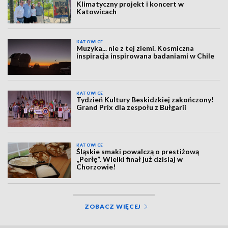
Klimatyczny projekt i koncert w
Katowicach
KATOWICE
Muzyka... nie z tej ziemi. Kosmiczna
inspiracja inspirowana badaniami w Chile
KATOWICE
Tydzień Kultury Beskidzkiej zakończony!
Grand Prix dla zespołu z Bułgarii
KATOWICE
Śląskie smaki powalczą o prestiżową
„Perłę”. Wielki finał już dzisiaj w
Chorzowie!
ZOBACZ WIĘCEJ