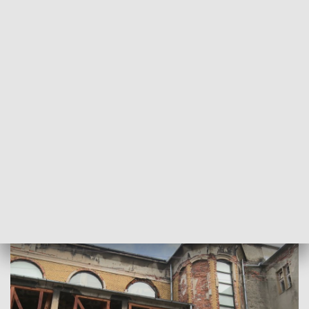
O ewentualnym sukcesie kolejnej w regionie strefy kultury,
jak podkreśla profesor Irma Kozina, zadecyduje jednak
ambitny program artystyczny.
Najważniejsze jest to, żeby osoby, które
inicjują takie przedsięwzięcia były
świadome, że za tym idzie rok rocznie
wydawanie ogromnych pieniędzy na to,
żeby tą przestrzeń wypełnić atrakcjami
przyciągającymi przybyszów