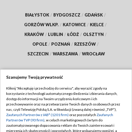
BIAŁYSTOK
/
BYDGOSZCZ
/
GDAŃSK
/
GORZÓW WLKP.
/
KATOWICE
/
KIELCE
/
KRAKÓW
/
LUBLIN
/
ŁÓDŹ
/
OLSZTYN
/
OPOLE
/
POZNAŃ
/
RZESZÓW
/
SZCZECIN
/
WARSZAWA
/
WROCŁAW
Szanujemy Twoją prywatność
Dołącz do nas:
Kliknij "Akceptuję i przechodzę do serwisu", aby wyrazić zgody na
korzystanie z technologii automatycznego śledzenia i zbierania danych,
TVP
dostęp do informacji na Twoim urządzeniu końcowym i ich
Abonament TVP
przechowywanie oraz na przetwarzanie Twoich danych osobowych przez
Regulamin TVP
nas, czyli Telewizję Polską S.A. w likwidacji (zwaną dalej również „TVP”),
Emisja w TVP
Zaufanych Partnerów z IAB* (1201 firm)
oraz pozostałych
Zaufanych
Polityka prywatności
Partnerów TVP (93 firm)
, w celach marketingowych (w tym do
Centrum informacji TVP
Moje zgody
zautomatyzowanego dopasowania reklam do Twoich zainteresowań i
mierzenia ich skuteczności) i pozostałych, które wskazujemy poniżej, a