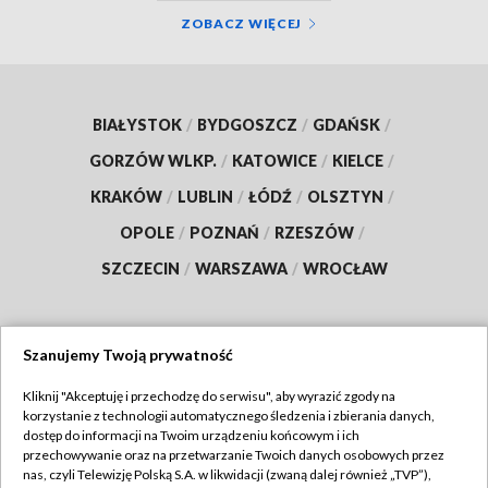
ZOBACZ WIĘCEJ
BIAŁYSTOK
/
BYDGOSZCZ
/
GDAŃSK
/
GORZÓW WLKP.
/
KATOWICE
/
KIELCE
/
KRAKÓW
/
LUBLIN
/
ŁÓDŹ
/
OLSZTYN
/
OPOLE
/
POZNAŃ
/
RZESZÓW
/
SZCZECIN
/
WARSZAWA
/
WROCŁAW
Szanujemy Twoją prywatność
Dołącz do nas:
Kliknij "Akceptuję i przechodzę do serwisu", aby wyrazić zgody na
korzystanie z technologii automatycznego śledzenia i zbierania danych,
TVP
dostęp do informacji na Twoim urządzeniu końcowym i ich
Abonament TVP
przechowywanie oraz na przetwarzanie Twoich danych osobowych przez
Regulamin TVP
nas, czyli Telewizję Polską S.A. w likwidacji (zwaną dalej również „TVP”),