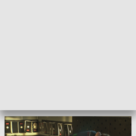
28.10.2025, GODZ. 19.00
Treningi są dopasowywane do wieku i umiejętności osób,
które decydują się zapisać na zajęcia, a zacząć może tak
naprawdę każdy, niezależnie od wieku czy płci, ponieważ
każdy ma prawo czuć się bezpiecznie.
Bardzo ważnym elementem zajęć krav magi jest to, że nie
chodzi w nich o naukę walki i „bicia się”. Liczy się to, żeby
radzić sobie w trudnych sytuacjach zarówno fizycznie, jak i
psychicznie, ponieważ zajęcia wzmacniają nie tylko ciało, ale i
ducha.