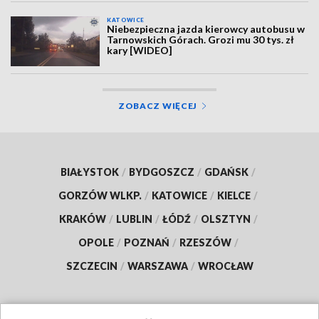
KATOWICE
Niebezpieczna jazda kierowcy autobusu w
Tarnowskich Górach. Grozi mu 30 tys. zł
kary [WIDEO]
ZOBACZ WIĘCEJ
BIAŁYSTOK
/
BYDGOSZCZ
/
GDAŃSK
/
GORZÓW WLKP.
/
KATOWICE
/
KIELCE
/
KRAKÓW
/
LUBLIN
/
ŁÓDŹ
/
OLSZTYN
/
OPOLE
/
POZNAŃ
/
RZESZÓW
/
SZCZECIN
/
WARSZAWA
/
WROCŁAW