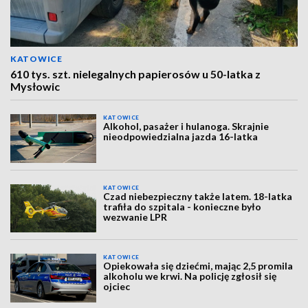
KATOWICE
610 tys. szt. nielegalnych papierosów u 50-latka z
Mysłowic
KATOWICE
Alkohol, pasażer i hulanoga. Skrajnie
nieodpowiedzialna jazda 16-latka
KATOWICE
Czad niebezpieczny także latem. 18-latka
trafiła do szpitala - konieczne było
wezwanie LPR
KATOWICE
Opiekowała się dziećmi, mając 2,5 promila
alkoholu we krwi. Na policję zgłosił się
ojciec