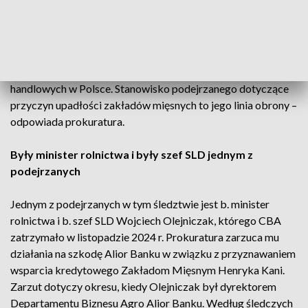
łącznie 40 osobom.
W upublicznionym kilka tygodni temu w mediach stanowisku
Kania twierdzi m.in., że do upadku jego zakładów przyczynił
się jeden z banków oraz jedna z największych sieci
handlowych w Polsce. Stanowisko podejrzanego dotyczące
przyczyn upadłości zakładów mięsnych to jego linia obrony –
odpowiada prokuratura.
Były minister rolnictwa i były szef SLD jednym z
podejrzanych
Jednym z podejrzanych w tym śledztwie jest b. minister
rolnictwa i b. szef SLD Wojciech Olejniczak, którego CBA
zatrzymało w listopadzie 2024 r. Prokuratura zarzuca mu
działania na szkodę Alior Banku w związku z przyznawaniem
wsparcia kredytowego Zakładom Mięsnym Henryka Kani.
Zarzut dotyczy okresu, kiedy Olejniczak był dyrektorem
Departamentu Biznesu Agro Alior Banku. Według śledczych