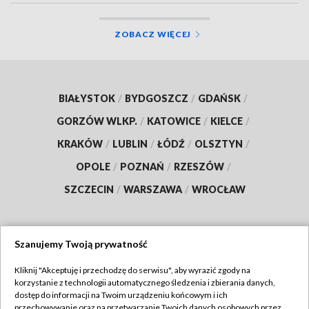
ZOBACZ WIĘCEJ
BIAŁYSTOK
/
BYDGOSZCZ
/
GDAŃSK
/
GORZÓW WLKP.
/
KATOWICE
/
KIELCE
/
KRAKÓW
/
LUBLIN
/
ŁÓDŹ
/
OLSZTYN
/
OPOLE
/
POZNAŃ
/
RZESZÓW
/
SZCZECIN
/
WARSZAWA
/
WROCŁAW
Szanujemy Twoją prywatność
Dołącz do nas:
Kliknij "Akceptuję i przechodzę do serwisu", aby wyrazić zgody na
korzystanie z technologii automatycznego śledzenia i zbierania danych,
TVP
dostęp do informacji na Twoim urządzeniu końcowym i ich
Abonament TVP
przechowywanie oraz na przetwarzanie Twoich danych osobowych przez