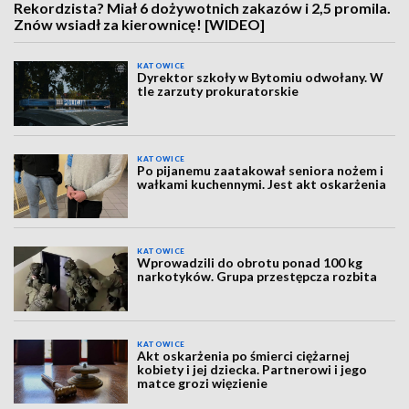
Rekordzista? Miał 6 dożywotnich zakazów i 2,5 promila.
Znów wsiadł za kierownicę! [WIDEO]
KATOWICE
Dyrektor szkoły w Bytomiu odwołany. W
tle zarzuty prokuratorskie
KATOWICE
Po pijanemu zaatakował seniora nożem i
wałkami kuchennymi. Jest akt oskarżenia
KATOWICE
Wprowadzili do obrotu ponad 100 kg
narkotyków. Grupa przestępcza rozbita
KATOWICE
Akt oskarżenia po śmierci ciężarnej
kobiety i jej dziecka. Partnerowi i jego
matce grozi więzienie