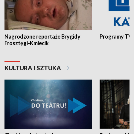
Nagrodzone reportaże Brygidy
Programy TVP
Frosztęgi-Kmiecik
KULTURA I SZTUKA