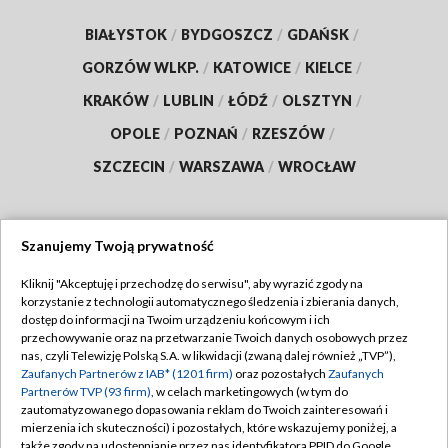
BIAŁYSTOK
/
BYDGOSZCZ
/
GDAŃSK
/
GORZÓW WLKP.
/
KATOWICE
/
KIELCE
/
KRAKÓW
/
LUBLIN
/
ŁÓDŹ
/
OLSZTYN
/
OPOLE
/
POZNAŃ
/
RZESZÓW
/
SZCZECIN
/
WARSZAWA
/
WROCŁAW
Szanujemy Twoją prywatność
Dołącz do nas:
Kliknij "Akceptuję i przechodzę do serwisu", aby wyrazić zgody na
korzystanie z technologii automatycznego śledzenia i zbierania danych,
TVP
dostęp do informacji na Twoim urządzeniu końcowym i ich
Abonament TVP
przechowywanie oraz na przetwarzanie Twoich danych osobowych przez
Regulamin TVP
nas, czyli Telewizję Polską S.A. w likwidacji (zwaną dalej również „TVP”),
Emisja w TVP
Polityka prywatności
Zaufanych Partnerów z IAB* (1201 firm)
oraz pozostałych
Zaufanych
Partnerów TVP (93 firm)
, w celach marketingowych (w tym do
Centrum informacji TVP
Moje zgody
zautomatyzowanego dopasowania reklam do Twoich zainteresowań i
mierzenia ich skuteczności) i pozostałych, które wskazujemy poniżej, a
Naziemna Telewizja Cyfrowa
Pomoc
także zgody na udostępnianie przez nas identyfikatora PPID do Google.