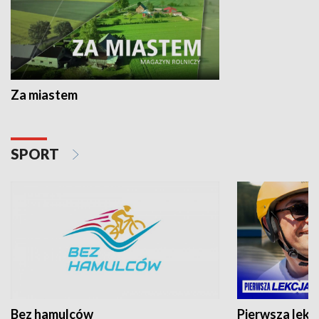
Za miastem
SPORT
Bez hamulców
Pierwsza lekc