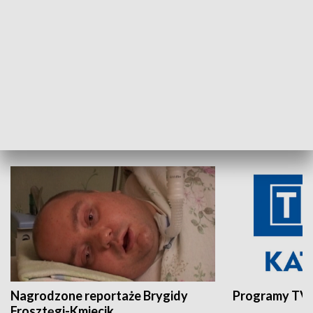
Aktualności sprzed lat
Z historią w tl
INNE
Nagrodzone reportaże Brygidy
Programy TVP
Frosztęgi-Kmiecik