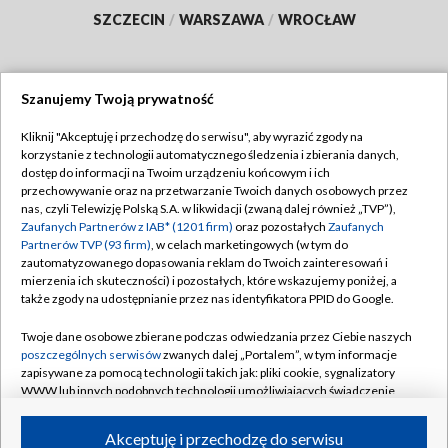
SZCZECIN
/
WARSZAWA
/
WROCŁAW
Szanujemy Twoją prywatność
Dołącz do nas:
Kliknij "Akceptuję i przechodzę do serwisu", aby wyrazić zgody na
korzystanie z technologii automatycznego śledzenia i zbierania danych,
TVP
dostęp do informacji na Twoim urządzeniu końcowym i ich
Abonament TVP
przechowywanie oraz na przetwarzanie Twoich danych osobowych przez
Regulamin TVP
nas, czyli Telewizję Polską S.A. w likwidacji (zwaną dalej również „TVP”),
Emisja w TVP
Polityka prywatności
Zaufanych Partnerów z IAB* (1201 firm)
oraz pozostałych
Zaufanych
Partnerów TVP (93 firm)
, w celach marketingowych (w tym do
Centrum informacji TVP
Moje zgody
zautomatyzowanego dopasowania reklam do Twoich zainteresowań i
mierzenia ich skuteczności) i pozostałych, które wskazujemy poniżej, a
Naziemna Telewizja Cyfrowa
Pomoc
także zgody na udostępnianie przez nas identyfikatora PPID do Google.
Sklep TVP
Biuro reklamy
Twoje dane osobowe zbierane podczas odwiedzania przez Ciebie naszych
Rada Programowa
Kontakt
poszczególnych serwisów
zwanych dalej „Portalem”, w tym informacje
zapisywane za pomocą technologii takich jak: pliki cookie, sygnalizatory
System NOS
WWW lub innych podobnych technologii umożliwiających świadczenie
dopasowanych i bezpiecznych usług, personalizację treści oraz reklam,
Informacje o nadawcy
Kanały
udostępnianie funkcji mediów społecznościowych oraz analizowanie
Akceptuję i przechodzę do serwisu
ruchu w Internecie.
Program dla prasy