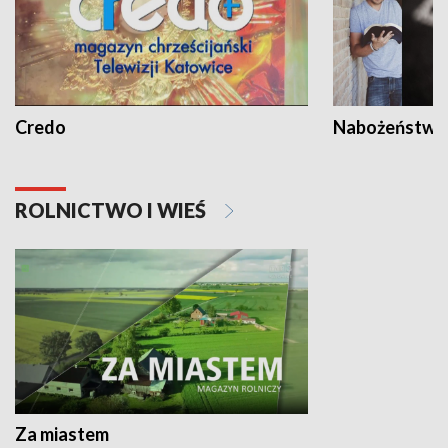
Credo
Nabożeństwa 
ROLNICTWO I WIEŚ
Za miastem