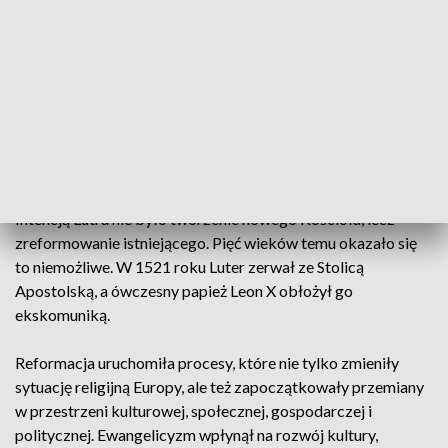
innych pośredników między Bogiem a człowiekiem. Tylko z
Bożej łaski przez wiarę człowiek jest usprawiedliwiony.
Tylko Pismo Święte jest źródłem objawienia Boga i
drogowskazem w życiu każdego chrześcijanina. Tylko
poprzez Słowo Boże głoszone w kazaniu i sakramentach
Duch Święty budzi wiarę.
1521 rok - Luter zrywa ze Stolicą Apostolską
Intencją Lutra nie było tworzenie nowego Kościoła, lecz
zreformowanie istniejącego. Pięć wieków temu okazało się
to niemożliwe. W 1521 roku Luter zerwał ze Stolicą
Apostolską, a ówczesny papież Leon X obłożył go
ekskomuniką.
Reformacja uruchomiła procesy, które nie tylko zmieniły
sytuację religijną Europy, ale też zapoczątkowały przemiany
w przestrzeni kulturowej, społecznej, gospodarczej i
politycznej. Ewangelicyzm wpłynął na rozwój kultury,