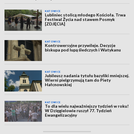
KATOWICE
Lubliniec stolicą młodego Kościoła. Trwa
Festiwal Życia nad stawem Posmyk
[ZDJĘCIA]
KATOWICE
Kontrowersyjne przywileje. Decyzje
biskupa pod lupą śledczych i Watykanu
KATOWICE
Jubileusz nadania tytułu bazyliki mniejszej.
Wierni pielgrzymują tam do Piety
Hałcnowskiej
KATOWICE
To dla wielu najważniejszy tydzień w roku!
W Dzięgielowie ruszył 77. Tydzień
Ewangelizacyjny