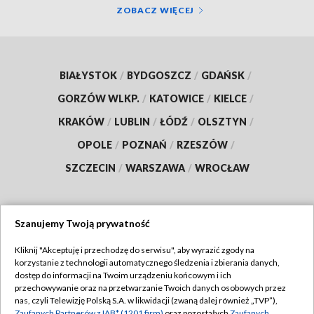
ZOBACZ WIĘCEJ
BIAŁYSTOK
/
BYDGOSZCZ
/
GDAŃSK
/
GORZÓW WLKP.
/
KATOWICE
/
KIELCE
/
KRAKÓW
/
LUBLIN
/
ŁÓDŹ
/
OLSZTYN
/
OPOLE
/
POZNAŃ
/
RZESZÓW
/
SZCZECIN
/
WARSZAWA
/
WROCŁAW
Szanujemy Twoją prywatność
Dołącz do nas:
Kliknij "Akceptuję i przechodzę do serwisu", aby wyrazić zgody na
korzystanie z technologii automatycznego śledzenia i zbierania danych,
TVP
dostęp do informacji na Twoim urządzeniu końcowym i ich
Abonament TVP
przechowywanie oraz na przetwarzanie Twoich danych osobowych przez
Regulamin TVP
nas, czyli Telewizję Polską S.A. w likwidacji (zwaną dalej również „TVP”),
Emisja w TVP
Zaufanych Partnerów z IAB* (1201 firm)
oraz pozostałych
Zaufanych