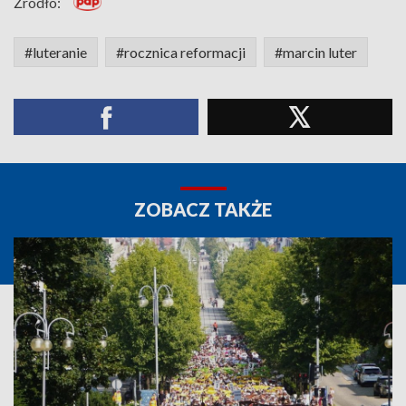
Źródło:
#luteranie
#rocznica reformacji
#marcin luter
ZOBACZ TAKŻE