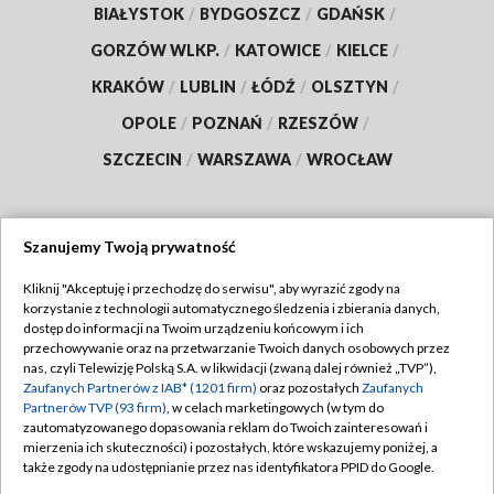
BIAŁYSTOK
/
BYDGOSZCZ
/
GDAŃSK
/
GORZÓW WLKP.
/
KATOWICE
/
KIELCE
/
KRAKÓW
/
LUBLIN
/
ŁÓDŹ
/
OLSZTYN
/
OPOLE
/
POZNAŃ
/
RZESZÓW
/
SZCZECIN
/
WARSZAWA
/
WROCŁAW
Szanujemy Twoją prywatność
Dołącz do nas:
Kliknij "Akceptuję i przechodzę do serwisu", aby wyrazić zgody na
korzystanie z technologii automatycznego śledzenia i zbierania danych,
TVP
dostęp do informacji na Twoim urządzeniu końcowym i ich
Abonament TVP
przechowywanie oraz na przetwarzanie Twoich danych osobowych przez
Regulamin TVP
nas, czyli Telewizję Polską S.A. w likwidacji (zwaną dalej również „TVP”),
Emisja w TVP
Polityka prywatności
Zaufanych Partnerów z IAB* (1201 firm)
oraz pozostałych
Zaufanych
Partnerów TVP (93 firm)
, w celach marketingowych (w tym do
Centrum informacji TVP
Moje zgody
zautomatyzowanego dopasowania reklam do Twoich zainteresowań i
mierzenia ich skuteczności) i pozostałych, które wskazujemy poniżej, a
Naziemna Telewizja Cyfrowa
Pomoc
także zgody na udostępnianie przez nas identyfikatora PPID do Google.
Sklep TVP