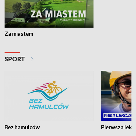
Za miastem
SPORT
Bez hamulców
Pierwsza lekc