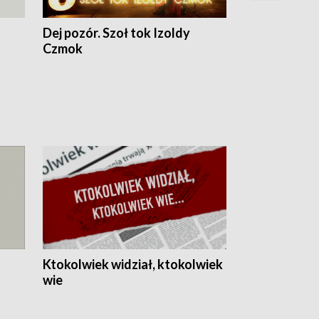
Dej pozór. Szoł tok Izoldy
Dzień z blisk
Czmok
Ktokolwiek widział, ktokolwiek
wie