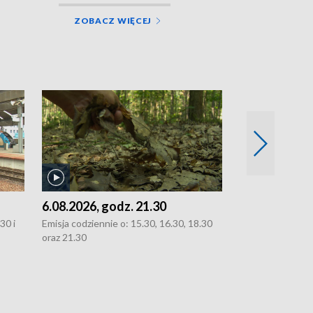
ZOBACZ WIĘCEJ
6.08.2026, godz. 21.30
6.08.2026, g
30 i
Emisja codziennie o: 15.30, 16.30, 18.30
Emisja codziennie
oraz 21.30
oraz 21.30