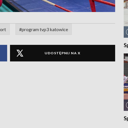
ort
#program tvp3 katowice
S
UDOSTĘPNIJ NA X
S