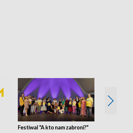
Festiwal "A kto nam zabroni?"
Mikrokosmo