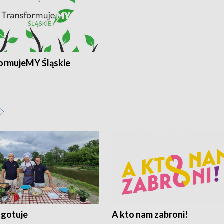
ormujeMY Śląskie
 gotuje
A kto nam zabroni!