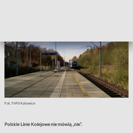
peronie ustawiamy się w specjalnie
oznaczonej strefie
- wyjaśnia Bartłomiej Wnuk.
Fot. TVP3 Katowice
Polskie Linie Kolejowe nie mówią „nie”.