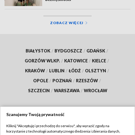
ZOBACZ WIĘCEJ
BIAŁYSTOK
/
BYDGOSZCZ
/
GDAŃSK
/
GORZÓW WLKP.
/
KATOWICE
/
KIELCE
/
KRAKÓW
/
LUBLIN
/
ŁÓDŹ
/
OLSZTYN
/
OPOLE
/
POZNAŃ
/
RZESZÓW
/
SZCZECIN
/
WARSZAWA
/
WROCŁAW
Szanujemy Twoją prywatność
Dołącz do nas:
Kliknij "Akceptuję i przechodzę do serwisu", aby wyrazić zgody na
korzystanie z technologii automatycznego śledzenia i zbierania danych,
TVP