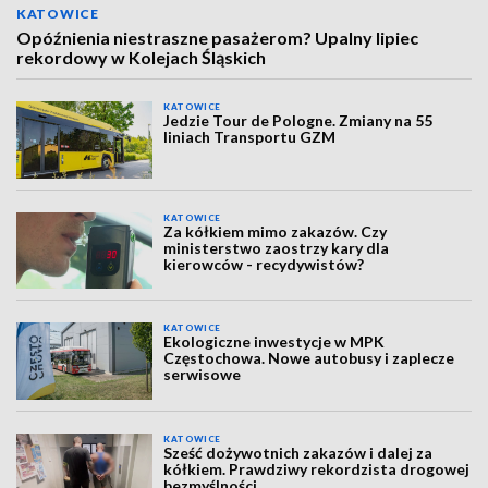
KATOWICE
Opóźnienia niestraszne pasażerom? Upalny lipiec
rekordowy w Kolejach Śląskich
KATOWICE
Jedzie Tour de Pologne. Zmiany na 55
liniach Transportu GZM
KATOWICE
Za kółkiem mimo zakazów. Czy
ministerstwo zaostrzy kary dla
kierowców - recydywistów?
KATOWICE
Ekologiczne inwestycje w MPK
Częstochowa. Nowe autobusy i zaplecze
serwisowe
KATOWICE
Sześć dożywotnich zakazów i dalej za
kółkiem. Prawdziwy rekordzista drogowej
bezmyślności