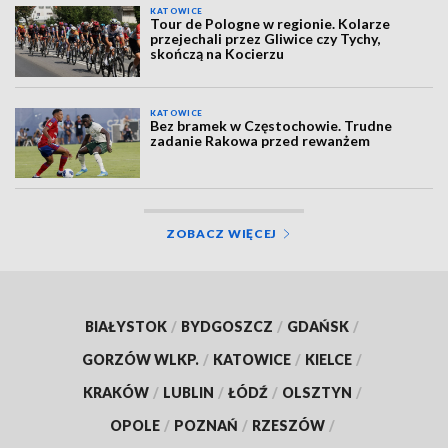
KATOWICE
Tour de Pologne w regionie. Kolarze
przejechali przez Gliwice czy Tychy,
skończą na Kocierzu
KATOWICE
Bez bramek w Częstochowie. Trudne
zadanie Rakowa przed rewanżem
ZOBACZ WIĘCEJ
BIAŁYSTOK
/
BYDGOSZCZ
/
GDAŃSK
/
GORZÓW WLKP.
/
KATOWICE
/
KIELCE
/
KRAKÓW
/
LUBLIN
/
ŁÓDŹ
/
OLSZTYN
/
OPOLE
/
POZNAŃ
/
RZESZÓW
/