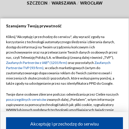
SZCZECIN
/
WARSZAWA
/
WROCŁAW
Szanujemy Twoją prywatność
Dołącz do nas:
Kliknij "Akceptuję i przechodzę do serwisu", aby wyrazić zgody na
korzystanie z technologii automatycznego śledzenia i zbierania danych,
TVP
dostęp do informacji na Twoim urządzeniu końcowym i ich
Abonament TVP
przechowywanie oraz na przetwarzanie Twoich danych osobowych przez
Regulamin TVP
nas, czyli Telewizję Polską S.A. w likwidacji (zwaną dalej również „TVP”),
Emisja w TVP
Zaufanych Partnerów z IAB* (1201 firm)
oraz pozostałych
Zaufanych
Polityka prywatności
Partnerów TVP (93 firm)
, w celach marketingowych (w tym do
Centrum informacji TVP
Moje zgody
zautomatyzowanego dopasowania reklam do Twoich zainteresowań i
mierzenia ich skuteczności) i pozostałych, które wskazujemy poniżej, a
Naziemna Telewizja Cyfrowa
Pomoc
także zgody na udostępnianie przez nas identyfikatora PPID do Google.
Sklep TVP
Biuro reklamy
Twoje dane osobowe zbierane podczas odwiedzania przez Ciebie naszych
Rada Programowa
poszczególnych serwisów
zwanych dalej „Portalem”, w tym informacje
Kontakt
zapisywane za pomocą technologii takich jak: pliki cookie, sygnalizatory
System NOS
WWW lub innych podobnych technologii umożliwiających świadczenie
dopasowanych i bezpiecznych usług, personalizację treści oraz reklam,
Informacje o nadawcy
Kanały
udostępnianie funkcji mediów społecznościowych oraz analizowanie
Akceptuję i przechodzę do serwisu
ruchu w Internecie.
Program dla prasy