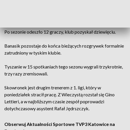
ale po świetnej rundzie wiosennej skończył sezon na
siódmym miejscu, do udziału w barażach zabrakło trzech
punktów.
Po sezonie odeszło 12 graczy, klub pozyskał dziewięciu.
Banasik pozostaje do końca bieżących rozgrywek formalnie
zatrudniony w tyskim klubie.
Tyszanie w 15 spotkaniach tego sezonu wygrali trzykrotnie,
trzy razy zremisowali.
Skowronek jest drugim trenerem z 1. ligi, który w
poniedziałek stracił pracę. Z Wieczystą rozstał się Gino
Lettieri, a w najbliższym czasie zespół poprowadzi
dotychczasowy asystent Rafał Jędrszczyk.
Obserwuj Aktualności Sportowe TVP3 Katowice na