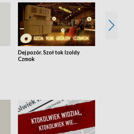
Dej pozór. Szoł tok Izoldy
Dzień z blisk
Czmok