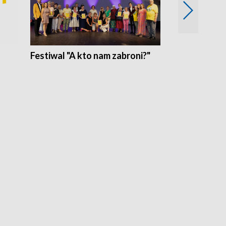
Festiwal "A kto nam zabroni?"
Mikrokosmo