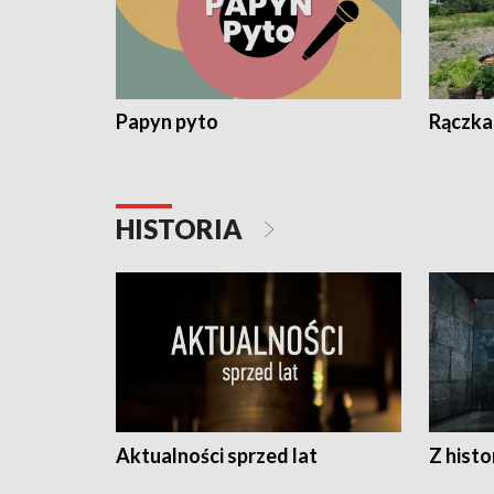
Papyn pyto
Rączka
HISTORIA
Aktualności sprzed lat
Z histo