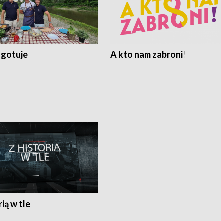
 gotuje
A kto nam zabroni!
rią w tle