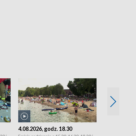
4.08.2026, godz. 18.30
3.08.2026, g