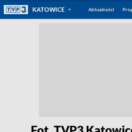
POWRÓT DO
KATOWICE
Aktualności
Pro
TVP REGIONY
Fot. TVP3 Katowic