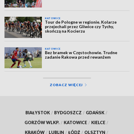
KATOWICE
Tour de Pologne w regionie. Kolarze
przejechali przez Gliwice czy Tychy,
skończą na Kocierzu
KATOWICE
Bez bramek w Częstochowie. Trudne
zadanie Rakowa przed rewanżem
ZOBACZ WIĘCEJ
BIAŁYSTOK
/
BYDGOSZCZ
/
GDAŃSK
/
GORZÓW WLKP.
/
KATOWICE
/
KIELCE
/
KRAKÓW
/
LUBLIN
/
ŁÓDŹ
/
OLSZTYN
/