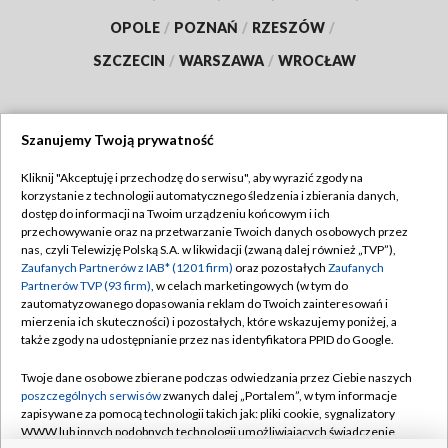
OPOLE
/
POZNAŃ
/
RZESZÓW
/
SZCZECIN
/
WARSZAWA
/
WROCŁAW
Szanujemy Twoją prywatność
Dołącz do nas:
Kliknij "Akceptuję i przechodzę do serwisu", aby wyrazić zgody na
korzystanie z technologii automatycznego śledzenia i zbierania danych,
TVP
dostęp do informacji na Twoim urządzeniu końcowym i ich
Abonament TVP
przechowywanie oraz na przetwarzanie Twoich danych osobowych przez
Regulamin TVP
nas, czyli Telewizję Polską S.A. w likwidacji (zwaną dalej również „TVP”),
Emisja w TVP
Zaufanych Partnerów z IAB* (1201 firm)
oraz pozostałych
Zaufanych
Polityka prywatności
Partnerów TVP (93 firm)
, w celach marketingowych (w tym do
Centrum informacji TVP
Moje zgody
zautomatyzowanego dopasowania reklam do Twoich zainteresowań i
mierzenia ich skuteczności) i pozostałych, które wskazujemy poniżej, a
Naziemna Telewizja Cyfrowa
Pomoc
także zgody na udostępnianie przez nas identyfikatora PPID do Google.
Sklep TVP
Biuro reklamy
Twoje dane osobowe zbierane podczas odwiedzania przez Ciebie naszych
Rada Programowa
poszczególnych serwisów
zwanych dalej „Portalem”, w tym informacje
Kontakt
zapisywane za pomocą technologii takich jak: pliki cookie, sygnalizatory
System NOS
WWW lub innych podobnych technologii umożliwiających świadczenie