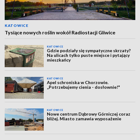
KATOWICE
Tysiące nowych roślin wokół Radiostacji Gliwice
KATOWICE
Gdzie podziały się sympatyczne skrzaty?
Na ulicach tylko puste miejsce i pytający
mieszkańcy
KATOWICE
Apel schroniska w Chorzowie.
„Potrzebujemy cienia - dosłownie!"
KATOWICE
Nowe centrum Dąbrowy Górniczej coraz
bliżej. Miasto zamawia wyposażenie