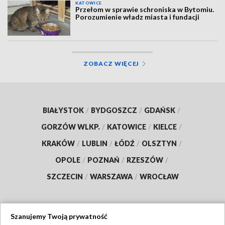
KATOWICE
Przełom w sprawie schroniska w Bytomiu.
Porozumienie władz miasta i fundacji
ZOBACZ WIĘCEJ
BIAŁYSTOK
/
BYDGOSZCZ
/
GDAŃSK
/
GORZÓW WLKP.
/
KATOWICE
/
KIELCE
/
KRAKÓW
/
LUBLIN
/
ŁÓDŹ
/
OLSZTYN
/
OPOLE
/
POZNAŃ
/
RZESZÓW
/
SZCZECIN
/
WARSZAWA
/
WROCŁAW
Szanujemy Twoją prywatność
Dołącz do nas: