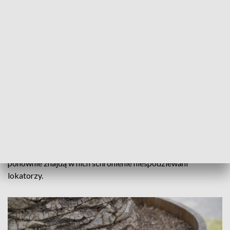
wróciły na Rynek w połowie maja, natomiast czwarta – Ania –
dołączyła do pozostałych dopiero 6 czerwca. Powodem była
obecność ptasiej mieszkanki – pracownicy Zakładu Zieleni
Miejskiej odkryli w jednej z palm gniazdo kaczki z jajami.
Aby nie zakłócać spokoju ptaka, transport rośliny
wstrzymano aż do momentu, gdy pisklęta się wykluły i
bezpiecznie opuściły gniazdo. Dopiero wtedy palma mogła
zostać przewieziona do centrum miasta.
To był już dziewiąty sezon pod palmami na katowickim
rynku.
Teraz rośliny odpoczywają w bezpiecznych
warunkach, a wiosną ponownie wrócą na Rynek, by po raz
dziesiąty stworzyć tam wakacyjną atmosferę – chyba że
ponownie znajdą w nich schronienie niespodziewani
lokatorzy.