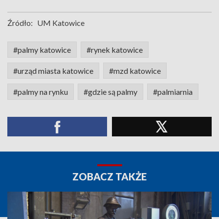
Źródło:
UM Katowice
#palmy katowice
#rynek katowice
#urząd miasta katowice
#mzd katowice
#palmy na rynku
#gdzie są palmy
#palmiarnia
ZOBACZ TAKŻE