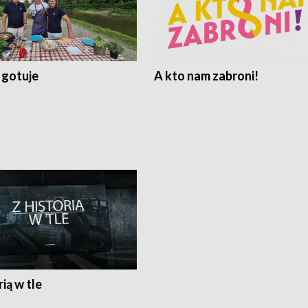
 gotuje
A kto nam zabroni!
rią w tle