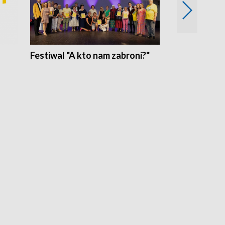
Festiwal "A kto nam zabroni?"
Mikrokosmo