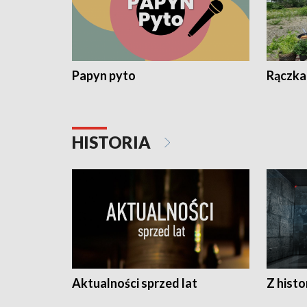
Papyn pyto
Rączka
HISTORIA
Aktualności sprzed lat
Z histo