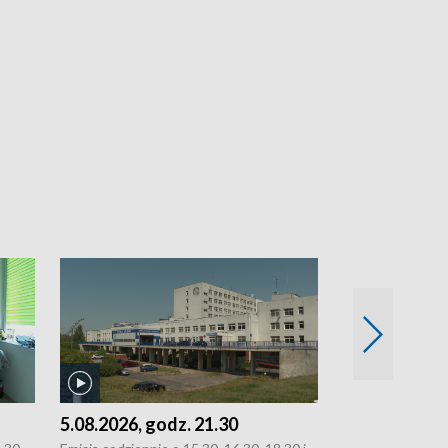
5.08.2026, godz. 21.30
5.08.2026, g