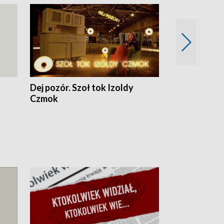
Dej pozór. Szoł tok Izoldy
Dzień z blisk
Czmok