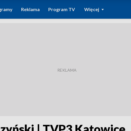
gramy
Reklama
Program TV
Więcej
czyński | TVP3 Katowice