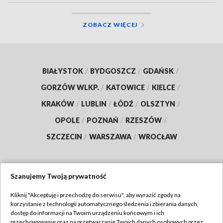
ZOBACZ WIĘCEJ
BIAŁYSTOK
/
BYDGOSZCZ
/
GDAŃSK
/
GORZÓW WLKP.
/
KATOWICE
/
KIELCE
/
KRAKÓW
/
LUBLIN
/
ŁÓDŹ
/
OLSZTYN
/
OPOLE
/
POZNAŃ
/
RZESZÓW
/
SZCZECIN
/
WARSZAWA
/
WROCŁAW
Szanujemy Twoją prywatność
Dołącz do nas:
Kliknij "Akceptuję i przechodzę do serwisu", aby wyrazić zgody na
korzystanie z technologii automatycznego śledzenia i zbierania danych,
TVP
dostęp do informacji na Twoim urządzeniu końcowym i ich
Abonament TVP
przechowywanie oraz na przetwarzanie Twoich danych osobowych przez