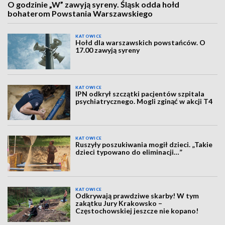
O godzinie „W” zawyją syreny. Śląsk odda hołd
bohaterom Powstania Warszawskiego
KATOWICE
Hołd dla warszawskich powstańców. O
17.00 zawyją syreny
KATOWICE
IPN odkrył szczątki pacjentów szpitala
psychiatrycznego. Mogli zginąć w akcji T4
KATOWICE
Ruszyły poszukiwania mogił dzieci. „Takie
dzieci typowano do eliminacji…”
KATOWICE
Odkrywają prawdziwe skarby! W tym
zakątku Jury Krakowsko –
Częstochowskiej jeszcze nie kopano!