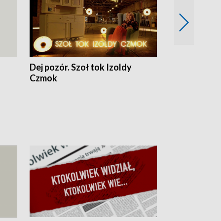
Dej pozór. Szoł tok Izoldy
Dzień z blisk
Czmok