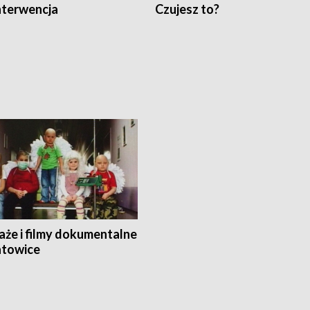
nterwencja
Czujesz to?
aże i filmy dokumentalne
towice