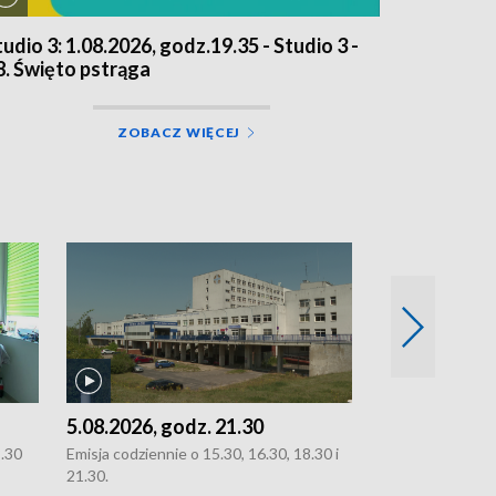
tudio 3: 1.08.2026, godz.19.35 - Studio 3 -
8. Święto pstrąga
ZOBACZ WIĘCEJ
5.08.2026, godz. 21.30
5.08.2026, g
8.30
Emisja codziennie o 15.30, 16.30, 18.30 i
Emisja codziennie
21.30.
21.30.