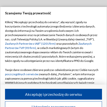
Szanujemy Twoją prywatność
Dołącz do nas:
Kliknij "Akceptuję i przechodzę do serwisu", aby wyrazić zgody na
korzystanie z technologii automatycznego śledzenia i zbierania danych,
TVP
dostęp do informacji na Twoim urządzeniu końcowym i ich
Abonament TVP
przechowywanie oraz na przetwarzanie Twoich danych osobowych przez
Regulamin TVP
nas, czyli Telewizję Polską S.A. w likwidacji (zwaną dalej również „TVP”),
Emisja w TVP
Polityka prywatności
Zaufanych Partnerów z IAB* (1201 firm)
oraz pozostałych
Zaufanych
Partnerów TVP (93 firm)
, w celach marketingowych (w tym do
Centrum informacji TVP
Moje zgody
zautomatyzowanego dopasowania reklam do Twoich zainteresowań i
mierzenia ich skuteczności) i pozostałych, które wskazujemy poniżej, a
Naziemna Telewizja Cyfrowa
Pomoc
także zgody na udostępnianie przez nas identyfikatora PPID do Google.
Sklep TVP
Biuro reklamy
Twoje dane osobowe zbierane podczas odwiedzania przez Ciebie naszych
Rada Programowa
Kontakt
poszczególnych serwisów
zwanych dalej „Portalem”, w tym informacje
zapisywane za pomocą technologii takich jak: pliki cookie, sygnalizatory
System NOS
WWW lub innych podobnych technologii umożliwiających świadczenie
dopasowanych i bezpiecznych usług, personalizację treści oraz reklam,
Informacje o nadawcy
Kanały
udostępnianie funkcji mediów społecznościowych oraz analizowanie
Akceptuję i przechodzę do serwisu
ruchu w Internecie.
Program dla prasy
©2026 Telewizja Polska S.A. w likwidacji
Biuro Reklamy
Twoje dane osobowe zbierane podczas odwiedzania przez Ciebie
Ustawienia zaawansowane