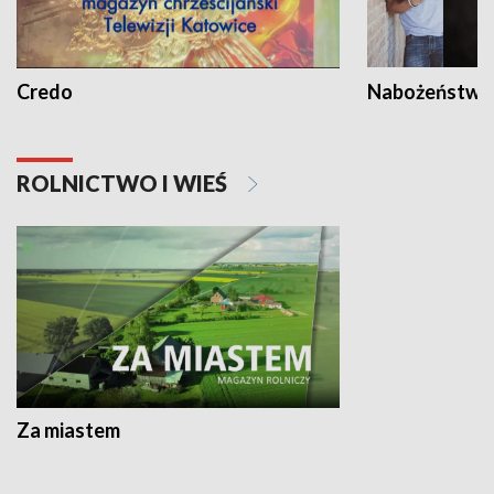
Credo
Nabożeństwa 
ROLNICTWO I WIEŚ
Za miastem