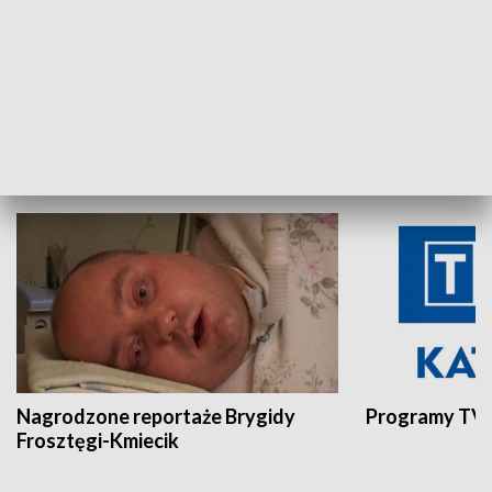
Aktualności sprzed lat
Z historią w tl
INNE
Nagrodzone reportaże Brygidy
Programy TVP
Frosztęgi-Kmiecik