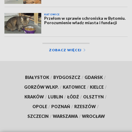
KATOWICE
Przełom w sprawie schroniska w Bytomiu.
Porozumienie władz miasta i fundacji
ZOBACZ WIĘCEJ
BIAŁYSTOK
/
BYDGOSZCZ
/
GDAŃSK
/
GORZÓW WLKP.
/
KATOWICE
/
KIELCE
/
KRAKÓW
/
LUBLIN
/
ŁÓDŹ
/
OLSZTYN
/
OPOLE
/
POZNAŃ
/
RZESZÓW
/
SZCZECIN
/
WARSZAWA
/
WROCŁAW