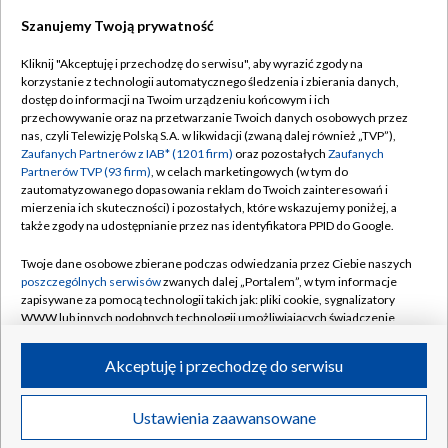
Szanujemy Twoją prywatność
Dołącz do nas:
Kliknij "Akceptuję i przechodzę do serwisu", aby wyrazić zgody na
korzystanie z technologii automatycznego śledzenia i zbierania danych,
TVP
dostęp do informacji na Twoim urządzeniu końcowym i ich
Abonament TVP
przechowywanie oraz na przetwarzanie Twoich danych osobowych przez
Regulamin TVP
nas, czyli Telewizję Polską S.A. w likwidacji (zwaną dalej również „TVP”),
Emisja w TVP
Zaufanych Partnerów z IAB* (1201 firm)
oraz pozostałych
Zaufanych
Polityka prywatności
Partnerów TVP (93 firm)
, w celach marketingowych (w tym do
Centrum informacji TVP
Moje zgody
zautomatyzowanego dopasowania reklam do Twoich zainteresowań i
mierzenia ich skuteczności) i pozostałych, które wskazujemy poniżej, a
Naziemna Telewizja Cyfrowa
Pomoc
także zgody na udostępnianie przez nas identyfikatora PPID do Google.
Sklep TVP
Biuro reklamy
Twoje dane osobowe zbierane podczas odwiedzania przez Ciebie naszych
Rada Programowa
poszczególnych serwisów
zwanych dalej „Portalem”, w tym informacje
Kontakt
zapisywane za pomocą technologii takich jak: pliki cookie, sygnalizatory
System NOS
WWW lub innych podobnych technologii umożliwiających świadczenie
dopasowanych i bezpiecznych usług, personalizację treści oraz reklam,
Informacje o nadawcy
Kanały
udostępnianie funkcji mediów społecznościowych oraz analizowanie
Akceptuję i przechodzę do serwisu
ruchu w Internecie.
Program dla prasy
©2026 Telewizja Polska S.A. w likwidacji
Biuro Reklamy
Twoje dane osobowe zbierane podczas odwiedzania przez Ciebie
Ustawienia zaawansowane
poszczególnych serwisów
na Portalu, takie jak adresy IP, identyfikatory
Ogłoszenie przetargowe
Twoich urządzeń końcowych i identyfikatory plików cookie, informacje o