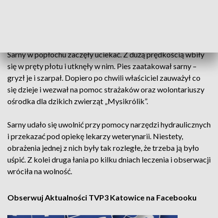
18.30
Sarny w popłochu zaczęły uciekać. Z dużą prędkością wbiły
się w pręty płotu i utknęły w nim. Pies zaatakował sarny –
gryzł je i szarpał. Dopiero po chwili właściciel zauważył co
się dzieje i wezwał na pomoc strażaków oraz wolontariuszy
ośrodka dla dzikich zwierząt „Mysikrólik”.
Sarny udało się uwolnić przy pomocy narzędzi hydraulicznych
i przekazać pod opiekę lekarzy weterynarii. Niestety,
obrażenia jednej z nich były tak rozległe, że trzeba ją było
uśpić. Z kolei druga łania po kilku dniach leczenia i obserwacji
wróciła na wolność.
Obserwuj Aktualności TVP3 Katowice na Facebooku