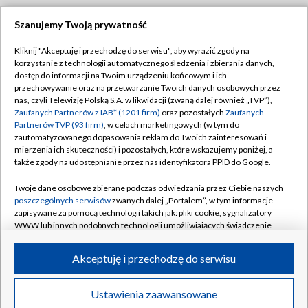
Szanujemy Twoją prywatność
Dołącz do nas:
Kliknij "Akceptuję i przechodzę do serwisu", aby wyrazić zgody na
korzystanie z technologii automatycznego śledzenia i zbierania danych,
TVP
dostęp do informacji na Twoim urządzeniu końcowym i ich
Abonament TVP
przechowywanie oraz na przetwarzanie Twoich danych osobowych przez
Regulamin TVP
nas, czyli Telewizję Polską S.A. w likwidacji (zwaną dalej również „TVP”),
Emisja w TVP
Polityka prywatności
Zaufanych Partnerów z IAB* (1201 firm)
oraz pozostałych
Zaufanych
Partnerów TVP (93 firm)
, w celach marketingowych (w tym do
Centrum informacji TVP
Moje zgody
zautomatyzowanego dopasowania reklam do Twoich zainteresowań i
mierzenia ich skuteczności) i pozostałych, które wskazujemy poniżej, a
Naziemna Telewizja Cyfrowa
Pomoc
także zgody na udostępnianie przez nas identyfikatora PPID do Google.
Sklep TVP
Biuro reklamy
Twoje dane osobowe zbierane podczas odwiedzania przez Ciebie naszych
Rada Programowa
Kontakt
poszczególnych serwisów
zwanych dalej „Portalem”, w tym informacje
zapisywane za pomocą technologii takich jak: pliki cookie, sygnalizatory
System NOS
WWW lub innych podobnych technologii umożliwiających świadczenie
dopasowanych i bezpiecznych usług, personalizację treści oraz reklam,
Informacje o nadawcy
Kanały
udostępnianie funkcji mediów społecznościowych oraz analizowanie
Akceptuję i przechodzę do serwisu
ruchu w Internecie.
Program dla prasy
©2026 Telewizja Polska S.A. w likwidacji
Biuro Reklamy
Twoje dane osobowe zbierane podczas odwiedzania przez Ciebie
Ustawienia zaawansowane
poszczególnych serwisów
na Portalu, takie jak adresy IP, identyfikatory