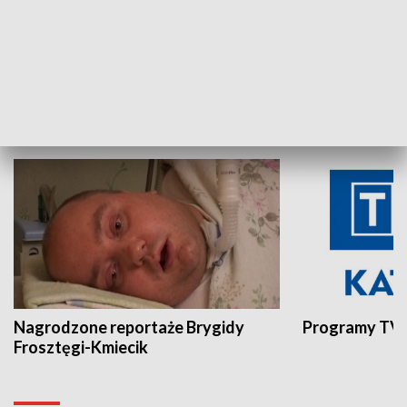
Aktualności sprzed lat
Z historią w tl
INNE
Nagrodzone reportaże Brygidy
Programy TVP
Frosztęgi-Kmiecik