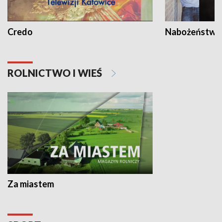
Credo
Nabożeństwa 
ROLNICTWO I WIEŚ
Za miastem