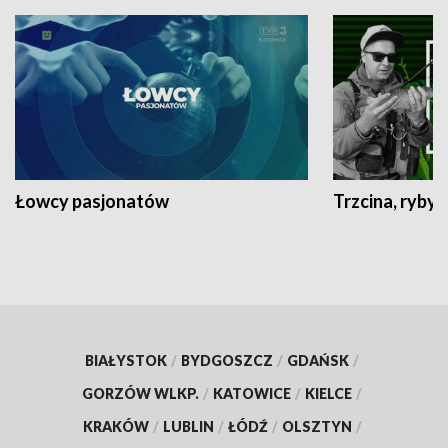
Łowcy pasjonatów
Trzcina, ryby 
BIAŁYSTOK
/
BYDGOSZCZ
/
GDAŃSK
/
GORZÓW WLKP.
/
KATOWICE
/
KIELCE
/
KRAKÓW
/
LUBLIN
/
ŁÓDŹ
/
OLSZTYN
/