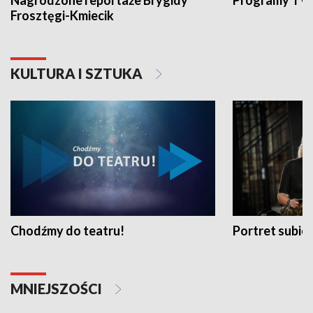
Nagrodzone reportaże Brygidy
Programy TVP
Frosztęgi-Kmiecik
KULTURA I SZTUKA
Chodźmy do teatru!
Portret subi
MNIEJSZOŚCI