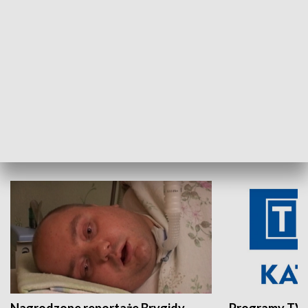
Aktualności sprzed lat
Z historią w tl
INNE