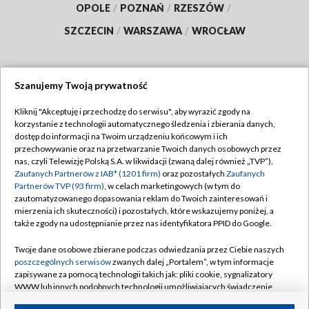
OPOLE
/
POZNAŃ
/
RZESZÓW
/
SZCZECIN
/
WARSZAWA
/
WROCŁAW
Szanujemy Twoją prywatność
Dołącz do nas:
Kliknij "Akceptuję i przechodzę do serwisu", aby wyrazić zgody na
korzystanie z technologii automatycznego śledzenia i zbierania danych,
TVP
dostęp do informacji na Twoim urządzeniu końcowym i ich
Abonament TVP
przechowywanie oraz na przetwarzanie Twoich danych osobowych przez
Regulamin TVP
nas, czyli Telewizję Polską S.A. w likwidacji (zwaną dalej również „TVP”),
Emisja w TVP
Polityka prywatności
Zaufanych Partnerów z IAB* (1201 firm)
oraz pozostałych
Zaufanych
Partnerów TVP (93 firm)
, w celach marketingowych (w tym do
Centrum informacji TVP
Moje zgody
zautomatyzowanego dopasowania reklam do Twoich zainteresowań i
mierzenia ich skuteczności) i pozostałych, które wskazujemy poniżej, a
Naziemna Telewizja Cyfrowa
Pomoc
także zgody na udostępnianie przez nas identyfikatora PPID do Google.
Sklep TVP
Biuro reklamy
Twoje dane osobowe zbierane podczas odwiedzania przez Ciebie naszych
Rada Programowa
Kontakt
poszczególnych serwisów
zwanych dalej „Portalem”, w tym informacje
zapisywane za pomocą technologii takich jak: pliki cookie, sygnalizatory
System NOS
WWW lub innych podobnych technologii umożliwiających świadczenie
dopasowanych i bezpiecznych usług, personalizację treści oraz reklam,
Informacje o nadawcy
Kanały