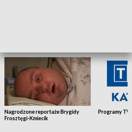
Aktualności sprzed lat
Z historią w tl
INNE
Nagrodzone reportaże Brygidy
Programy TVP
Frosztęgi-Kmiecik