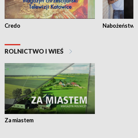
Credo
Nabożeństwa 
ROLNICTWO I WIEŚ
Za miastem