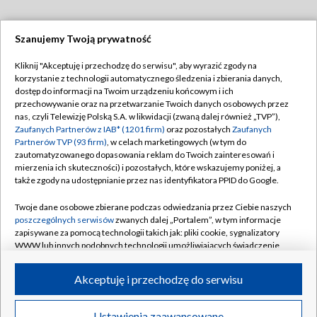
Szanujemy Twoją prywatność
Dołącz do nas:
Kliknij "Akceptuję i przechodzę do serwisu", aby wyrazić zgody na
korzystanie z technologii automatycznego śledzenia i zbierania danych,
TVP
dostęp do informacji na Twoim urządzeniu końcowym i ich
Abonament TVP
przechowywanie oraz na przetwarzanie Twoich danych osobowych przez
Regulamin TVP
nas, czyli Telewizję Polską S.A. w likwidacji (zwaną dalej również „TVP”),
Emisja w TVP
Polityka prywatności
Zaufanych Partnerów z IAB* (1201 firm)
oraz pozostałych
Zaufanych
Partnerów TVP (93 firm)
, w celach marketingowych (w tym do
Centrum informacji TVP
Moje zgody
zautomatyzowanego dopasowania reklam do Twoich zainteresowań i
mierzenia ich skuteczności) i pozostałych, które wskazujemy poniżej, a
Naziemna Telewizja Cyfrowa
Pomoc
także zgody na udostępnianie przez nas identyfikatora PPID do Google.
Sklep TVP
Biuro reklamy
Twoje dane osobowe zbierane podczas odwiedzania przez Ciebie naszych
Rada Programowa
Kontakt
poszczególnych serwisów
zwanych dalej „Portalem”, w tym informacje
zapisywane za pomocą technologii takich jak: pliki cookie, sygnalizatory
System NOS
WWW lub innych podobnych technologii umożliwiających świadczenie
dopasowanych i bezpiecznych usług, personalizację treści oraz reklam,
Informacje o nadawcy
Kanały
udostępnianie funkcji mediów społecznościowych oraz analizowanie
Akceptuję i przechodzę do serwisu
ruchu w Internecie.
Program dla prasy
©2026 Telewizja Polska S.A. w likwidacji
Biuro Reklamy
Twoje dane osobowe zbierane podczas odwiedzania przez Ciebie
Ustawienia zaawansowane