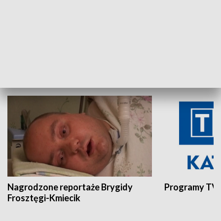
Aktualności sprzed lat
Z historią w tl
INNE
Nagrodzone reportaże Brygidy
Programy TVP
Frosztęgi-Kmiecik