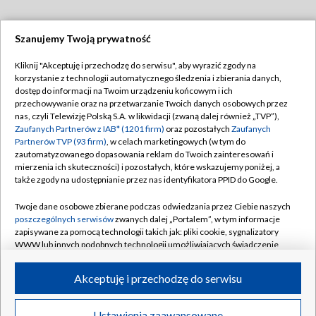
Szanujemy Twoją prywatność
Dołącz do nas:
Kliknij "Akceptuję i przechodzę do serwisu", aby wyrazić zgody na
korzystanie z technologii automatycznego śledzenia i zbierania danych,
TVP
dostęp do informacji na Twoim urządzeniu końcowym i ich
Abonament TVP
przechowywanie oraz na przetwarzanie Twoich danych osobowych przez
Regulamin TVP
nas, czyli Telewizję Polską S.A. w likwidacji (zwaną dalej również „TVP”),
Emisja w TVP
Polityka prywatności
Zaufanych Partnerów z IAB* (1201 firm)
oraz pozostałych
Zaufanych
Partnerów TVP (93 firm)
, w celach marketingowych (w tym do
Centrum informacji TVP
Moje zgody
zautomatyzowanego dopasowania reklam do Twoich zainteresowań i
mierzenia ich skuteczności) i pozostałych, które wskazujemy poniżej, a
Naziemna Telewizja Cyfrowa
Pomoc
także zgody na udostępnianie przez nas identyfikatora PPID do Google.
Sklep TVP
Biuro reklamy
Twoje dane osobowe zbierane podczas odwiedzania przez Ciebie naszych
Rada Programowa
Kontakt
poszczególnych serwisów
zwanych dalej „Portalem”, w tym informacje
zapisywane za pomocą technologii takich jak: pliki cookie, sygnalizatory
System NOS
WWW lub innych podobnych technologii umożliwiających świadczenie
dopasowanych i bezpiecznych usług, personalizację treści oraz reklam,
Informacje o nadawcy
Kanały
udostępnianie funkcji mediów społecznościowych oraz analizowanie
Akceptuję i przechodzę do serwisu
ruchu w Internecie.
Program dla prasy
©2026 Telewizja Polska S.A. w likwidacji
Biuro Reklamy
Twoje dane osobowe zbierane podczas odwiedzania przez Ciebie
Ustawienia zaawansowane