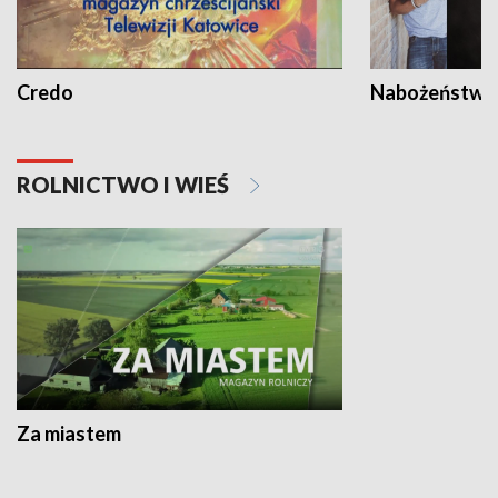
Credo
Nabożeństwa 
ROLNICTWO I WIEŚ
Za miastem