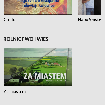
Credo
Nabożeństwa 
ROLNICTWO I WIEŚ
Za miastem