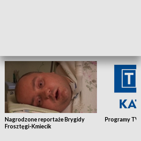
Aktualności sprzed lat
Z historią w tl
INNE
Nagrodzone reportaże Brygidy
Programy TVP
Frosztęgi-Kmiecik