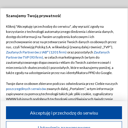
Szanujemy Twoją prywatność
Dołącz do nas:
Kliknij "Akceptuję i przechodzę do serwisu", aby wyrazić zgody na
korzystanie z technologii automatycznego śledzenia i zbierania danych,
TVP
dostęp do informacji na Twoim urządzeniu końcowym i ich
Abonament TVP
przechowywanie oraz na przetwarzanie Twoich danych osobowych przez
Regulamin TVP
nas, czyli Telewizję Polską S.A. w likwidacji (zwaną dalej również „TVP”),
Emisja w TVP
Polityka prywatności
Zaufanych Partnerów z IAB* (1201 firm)
oraz pozostałych
Zaufanych
Partnerów TVP (93 firm)
, w celach marketingowych (w tym do
Centrum informacji TVP
Moje zgody
zautomatyzowanego dopasowania reklam do Twoich zainteresowań i
mierzenia ich skuteczności) i pozostałych, które wskazujemy poniżej, a
Naziemna Telewizja Cyfrowa
Pomoc
także zgody na udostępnianie przez nas identyfikatora PPID do Google.
Sklep TVP
Biuro reklamy
Twoje dane osobowe zbierane podczas odwiedzania przez Ciebie naszych
Rada Programowa
Kontakt
poszczególnych serwisów
zwanych dalej „Portalem”, w tym informacje
zapisywane za pomocą technologii takich jak: pliki cookie, sygnalizatory
System NOS
WWW lub innych podobnych technologii umożliwiających świadczenie
dopasowanych i bezpiecznych usług, personalizację treści oraz reklam,
Informacje o nadawcy
Kanały
udostępnianie funkcji mediów społecznościowych oraz analizowanie
Akceptuję i przechodzę do serwisu
ruchu w Internecie.
Program dla prasy
©2026 Telewizja Polska S.A. w likwidacji
Biuro Reklamy
Twoje dane osobowe zbierane podczas odwiedzania przez Ciebie
Ustawienia zaawansowane