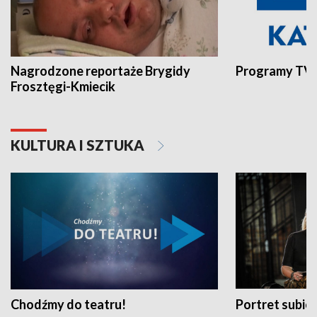
Nagrodzone reportaże Brygidy
Programy TVP
Frosztęgi-Kmiecik
KULTURA I SZTUKA
Chodźmy do teatru!
Portret subi