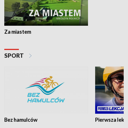
Za miastem
SPORT
Bez hamulców
Pierwsza lekc