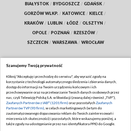
BIAŁYSTOK
/
BYDGOSZCZ
/
GDAŃSK
/
GORZÓW WLKP.
/
KATOWICE
/
KIELCE
/
KRAKÓW
/
LUBLIN
/
ŁÓDŹ
/
OLSZTYN
/
OPOLE
/
POZNAŃ
/
RZESZÓW
/
SZCZECIN
/
WARSZAWA
/
WROCŁAW
Szanujemy Twoją prywatność
Dołącz do nas:
Kliknij "Akceptuję i przechodzę do serwisu", aby wyrazić zgody na
korzystanie z technologii automatycznego śledzenia i zbierania danych,
TVP
dostęp do informacji na Twoim urządzeniu końcowym i ich
Abonament TVP
przechowywanie oraz na przetwarzanie Twoich danych osobowych przez
Regulamin TVP
nas, czyli Telewizję Polską S.A. w likwidacji (zwaną dalej również „TVP”),
Emisja w TVP
Polityka prywatności
Zaufanych Partnerów z IAB* (1201 firm)
oraz pozostałych
Zaufanych
Partnerów TVP (93 firm)
, w celach marketingowych (w tym do
Centrum informacji TVP
Moje zgody
zautomatyzowanego dopasowania reklam do Twoich zainteresowań i
mierzenia ich skuteczności) i pozostałych, które wskazujemy poniżej, a
Naziemna Telewizja Cyfrowa
Pomoc
także zgody na udostępnianie przez nas identyfikatora PPID do Google.
Sklep TVP