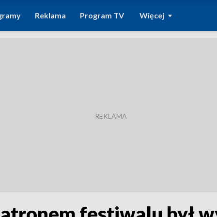
gramy
Reklama
Program TV
Więcej
patronem festiwalu był w