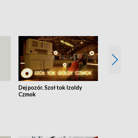
Dej pozór. Szoł tok Izoldy
Dzień z blisk
Czmok