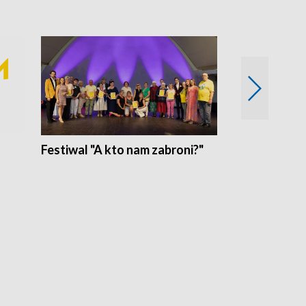
Festiwal "A kto nam zabroni?"
Mikrokosmo