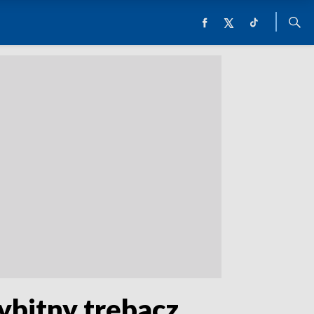
ybitny trębacz