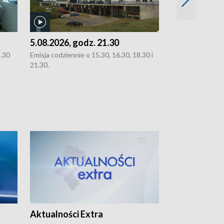
5.08.2026, godz. 21.30
5.08.2026, g
8.30
Emisja codziennie o 15.30, 16.30, 18.30 i
Emisja codziennie
21.30.
21.30.
Aktualności Extra