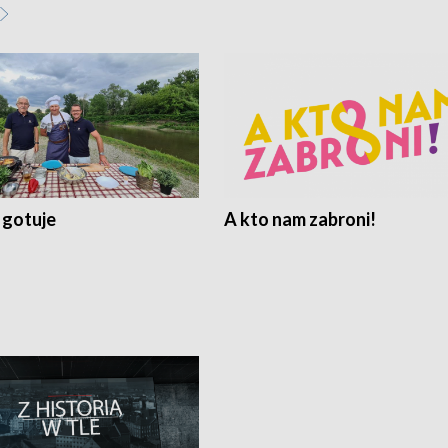
 gotuje
A kto nam zabroni!