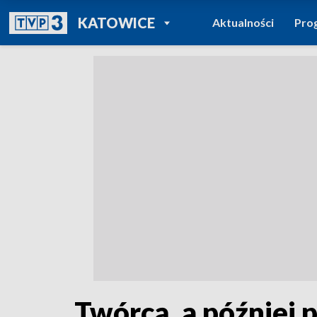
POWRÓT DO
KATOWICE
Aktualności
Pro
TVP REGIONY
Twórcą, a później 