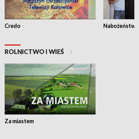
Credo
Nabożeństwa 
ROLNICTWO I WIEŚ
Za miastem