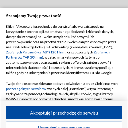
Szanujemy Twoją prywatność
Dołącz do nas:
Kliknij "Akceptuję i przechodzę do serwisu", aby wyrazić zgody na
korzystanie z technologii automatycznego śledzenia i zbierania danych,
TVP
dostęp do informacji na Twoim urządzeniu końcowym i ich
Abonament TVP
przechowywanie oraz na przetwarzanie Twoich danych osobowych przez
Regulamin TVP
nas, czyli Telewizję Polską S.A. w likwidacji (zwaną dalej również „TVP”),
Emisja w TVP
Polityka prywatności
Zaufanych Partnerów z IAB* (1201 firm)
oraz pozostałych
Zaufanych
Partnerów TVP (93 firm)
, w celach marketingowych (w tym do
Centrum informacji TVP
Moje zgody
zautomatyzowanego dopasowania reklam do Twoich zainteresowań i
mierzenia ich skuteczności) i pozostałych, które wskazujemy poniżej, a
Naziemna Telewizja Cyfrowa
Pomoc
także zgody na udostępnianie przez nas identyfikatora PPID do Google.
Sklep TVP
Biuro reklamy
Twoje dane osobowe zbierane podczas odwiedzania przez Ciebie naszych
Rada Programowa
Kontakt
poszczególnych serwisów
zwanych dalej „Portalem”, w tym informacje
zapisywane za pomocą technologii takich jak: pliki cookie, sygnalizatory
System NOS
WWW lub innych podobnych technologii umożliwiających świadczenie
dopasowanych i bezpiecznych usług, personalizację treści oraz reklam,
Informacje o nadawcy
Kanały
udostępnianie funkcji mediów społecznościowych oraz analizowanie
Akceptuję i przechodzę do serwisu
ruchu w Internecie.
Program dla prasy
©2026 Telewizja Polska S.A. w likwidacji
Biuro Reklamy
Twoje dane osobowe zbierane podczas odwiedzania przez Ciebie
Ustawienia zaawansowane