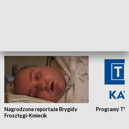
Aktualności sprzed lat
Z historią w tl
INNE
Nagrodzone reportaże Brygidy
Programy TVP
Frosztęgi-Kmiecik