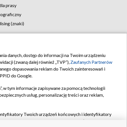
la prasy
tograficzny
sing (znaki)
klamy
Kontakt
rania danych, dostęp do informacji na Twoim urządzeniu
idacji (zwaną dalej również „TVP”),
Zaufanych Partnerów
anego dopasowania reklam do Twoich zainteresowań i
a PPID do Google.
”, w tym informacje zapisywane za pomocą technologii
zpiecznych usług, personalizację treści oraz reklam,
identyfikatory Twoich urządzeń końcowych i identyfikatory
P,
Zaufanych Partnerów z IAB
oraz pozostałych
Zaufanych