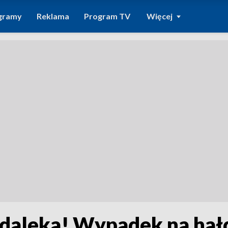
gramy
Reklama
Program TV
Więcej
daleka! Wypadek na hałd