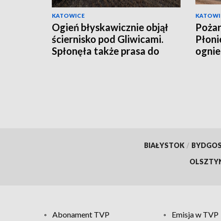
KATOWICE
KATOWI
Ogień błyskawicznie objął
Pożar
ściernisko pod Gliwicami.
Płoni
Spłonęła także prasa do
ognie
słomy [ZDJĘCIA]
BIAŁYSTOK
/
BYDGO
OLSZTY
Abonament TVP
Emisja w TVP