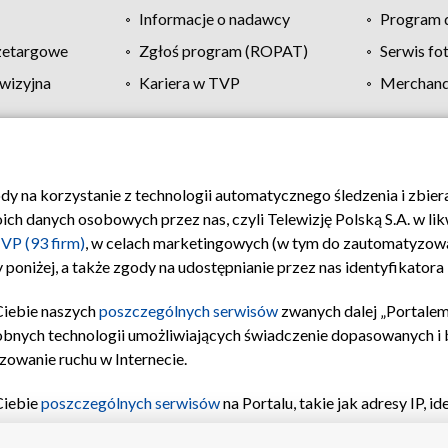
Informacje o nadawcy
Program d
zetargowe
Zgłoś program (ROPAT)
Serwis fo
wizyjna
Kariera w TVP
Merchandi
Polityka prywatności
Moje zgody
Pomoc
Biuro re
ody na korzystanie z technologii automatycznego śledzenia i zbie
 danych osobowych przez nas, czyli Telewizję Polską S.A. w likw
VP (93 firm)
, w celach marketingowych (w tym do zautomatyzow
 poniżej, a także zgody na udostępnianie przez nas identyfikator
Ciebie naszych
poszczególnych serwisów
zwanych dalej „Portalem
obnych technologii umożliwiających świadczenie dopasowanych i be
zowanie ruchu w Internecie.
Ciebie
poszczególnych serwisów
na Portalu, takie jak adresy IP, 
sach Portalu czy historia odwiedzin będą przetwarzane przez TV