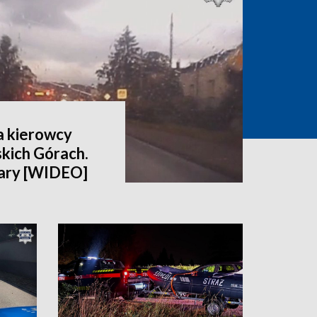
a kierowcy
kich Górach.
 kary [WIDEO]