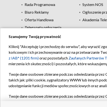
Rada Programowa
System NOS
Biuro Reklamy
Ogłoszenie pr
Oferta Handlowa
Akademia Tele
Telegazeta ogłoszenia
Szanujemy Twoją prywatność
Regulamin TVP
Kliknij "Akceptuję i przechodzę do serwisu", aby wyrazić zg
końcowym i ich przechowywanie oraz na przetwarzanie Twoich
z IAB* (1201 firm)
oraz pozostałych
Zaufanych Partnerów T
mierzenia ich skuteczności) i pozostałych, które wskazujemy
Twoje dane osobowe zbierane podczas odwiedzania przez 
takich jak: pliki cookie, sygnalizatory WWW lub innych pod
udostępnianie funkcji mediów społecznościowych oraz anali
Twoje dane osobowe zbierane podczas odwiedzania przez 
plików cookie, informacje o Twoich wyszukiwaniach w serwi