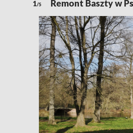
Remont Baszty w Ps
1
/5