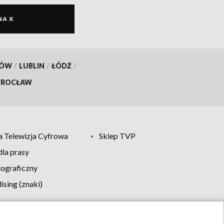
NA X
KÓW
/
LUBLIN
/
ŁÓDŹ
/
ROCŁAW
 Telewizja Cyfrowa
Sklep TVP
la prasy
tograficzny
sing (znaki)