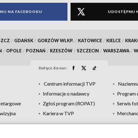
NIJ NA FACEBOOKU
UDOSTĘPNIJ 
SZCZ
/
GDAŃSK
/
GORZÓW WLKP.
/
KATOWICE
/
KIELCE
/
KRA
N
/
OPOLE
/
POZNAŃ
/
RZESZÓW
/
SZCZECIN
/
WARSZAWA
/
W
Dołącz do nas:
Centrum informacji TVP
Naziemna
Informacje o nadawcy
Program d
zetargowe
Zgłoś program (ROPAT)
Serwis fo
wizyjna
Kariera w TVP
Merchandi