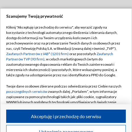
Szanujemy Twoją prywatność
Dołącz do nas:
Kliknij "Akceptuję i przechodzę do serwisu", aby wyrazić zgody na
korzystanie z technologii automatycznego śledzenia i zbierania danych,
TVP
dostęp do informacji na Twoim urządzeniu końcowym i ich
Abonament TVP
przechowywanie oraz na przetwarzanie Twoich danych osobowych przez
Regulamin TVP
nas, czyli Telewizję Polską S.A. w likwidacji (zwaną dalej również „TVP”),
Emisja w TVP
Polityka prywatności
Zaufanych Partnerów z IAB* (1201 firm)
oraz pozostałych
Zaufanych
Partnerów TVP (93 firm)
, w celach marketingowych (w tym do
Centrum informacji TVP
Moje zgody
zautomatyzowanego dopasowania reklam do Twoich zainteresowań i
mierzenia ich skuteczności) i pozostałych, które wskazujemy poniżej, a
Naziemna Telewizja Cyfrowa
Pomoc
także zgody na udostępnianie przez nas identyfikatora PPID do Google.
Sklep TVP
Biuro reklamy
Twoje dane osobowe zbierane podczas odwiedzania przez Ciebie naszych
Rada Programowa
Kontakt
poszczególnych serwisów
zwanych dalej „Portalem”, w tym informacje
zapisywane za pomocą technologii takich jak: pliki cookie, sygnalizatory
System NOS
WWW lub innych podobnych technologii umożliwiających świadczenie
dopasowanych i bezpiecznych usług, personalizację treści oraz reklam,
Informacje o nadawcy
Kanały
udostępnianie funkcji mediów społecznościowych oraz analizowanie
Akceptuję i przechodzę do serwisu
ruchu w Internecie.
Program dla prasy
©2026 Telewizja Polska S.A. w likwidacji
Biuro Reklamy
Twoje dane osobowe zbierane podczas odwiedzania przez Ciebie
Ustawienia zaawansowane