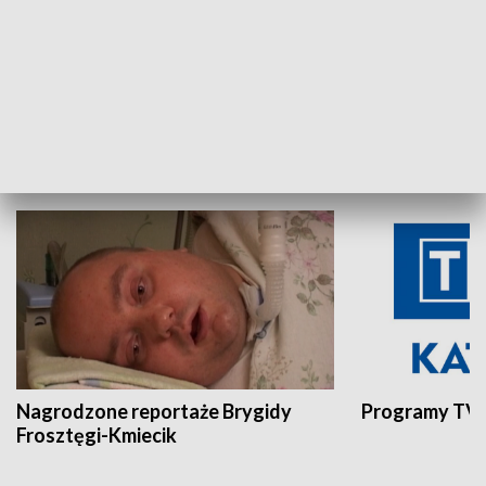
Aktualności sprzed lat
Z historią w tl
INNE
Nagrodzone reportaże Brygidy
Programy TVP
Frosztęgi-Kmiecik