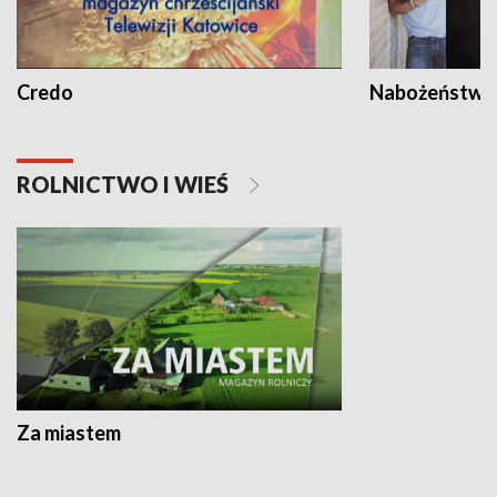
Credo
Nabożeństwa 
ROLNICTWO I WIEŚ
Za miastem