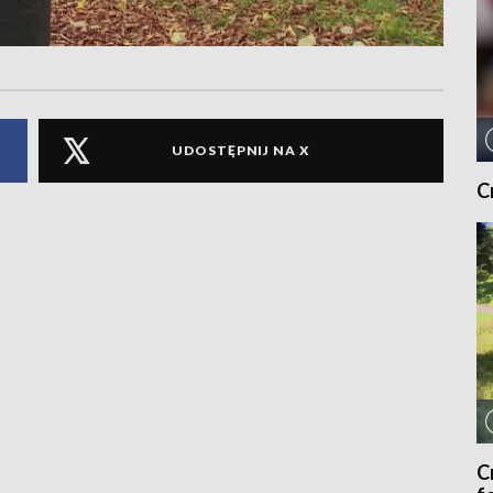
UDOSTĘPNIJ NA X
C
C