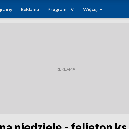
gramy
Reklama
Program TV
Więcej
na niedzielę - felieton ks