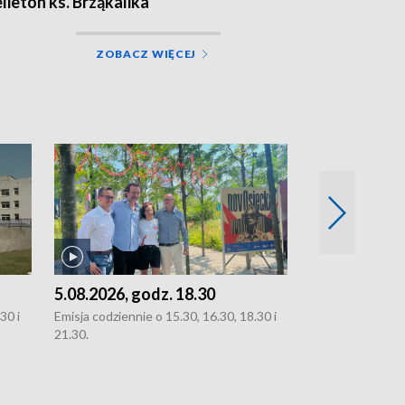
elieton ks. Brząkalika
ZOBACZ WIĘCEJ
5.08.2026, godz. 18.30
4.08.2026, g
30 i
Emisja codziennie o 15.30, 16.30, 18.30 i
Emisja codziennie
21.30.
21.30.