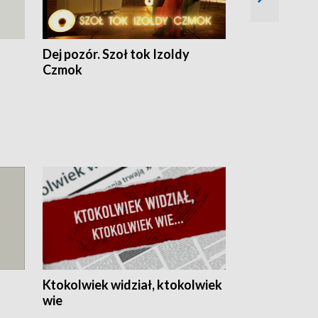
Dej pozór. Szoł tok Izoldy
Dzień z blisk
Czmok
Ktokolwiek widział, ktokolwiek
wie