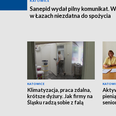
KATOWICE
Sanepid wydał pilny komunikat. 
w Łazach niezdatna do spożycia
KATOWICE
KATOWI
Klimatyzacja, praca zdalna,
Aktyw
krótsze dyżury. Jak firmy na
pieni
Śląsku radzą sobie z falą
senio
upałów?