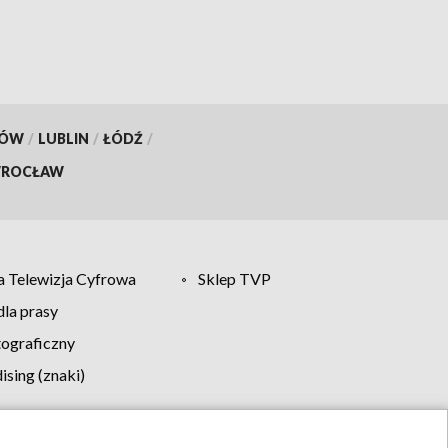
KÓW
/
LUBLIN
/
ŁÓDŹ
/
ROCŁAW
 Telewizja Cyfrowa
Sklep TVP
la prasy
tograficzny
sing (znaki)