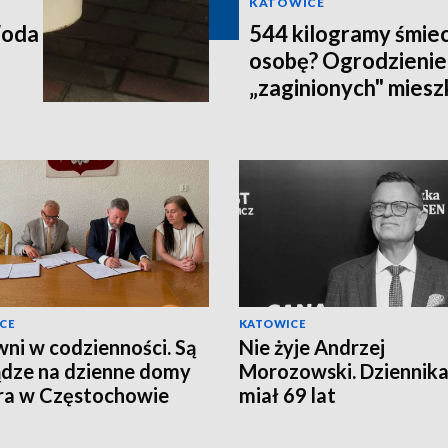
KATOWICE
Woda
544 kilogramy śmiec
osobę? Ogrodzienie
„zaginionych" mies
CE
KATOWICE
ni w codzienności. Są
Nie żyje Andrzej
ądze na dzienne domy
Morozowski. Dziennika
ra w Częstochowie
miał 69 lat