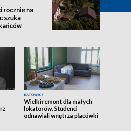
i rocznie na
c szuka
zkańców
KATOWICE
Wielki remont dla małych
rz
lokatorów. Studenci
odnawiali wnętrza placówki
opiekuńczo-wychowawczej