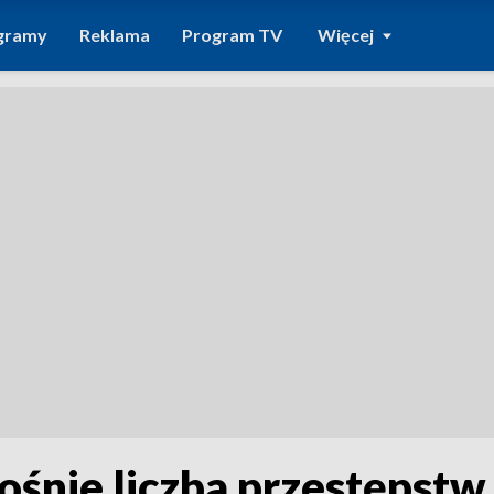
gramy
Reklama
Program TV
Więcej
Rośnie liczba przestępstw