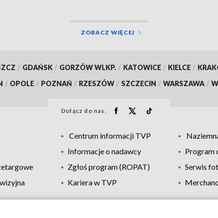
ZOBACZ WIĘCEJ
SZCZ
/
GDAŃSK
/
GORZÓW WLKP.
/
KATOWICE
/
KIELCE
/
KRA
N
/
OPOLE
/
POZNAŃ
/
RZESZÓW
/
SZCZECIN
/
WARSZAWA
/
W
Dołącz do nas:
Centrum informacji TVP
Naziemna
Informacje o nadawcy
Program d
zetargowe
Zgłoś program (ROPAT)
Serwis fo
wizyjna
Kariera w TVP
Merchandi