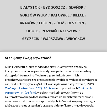
BIAŁYSTOK
/
BYDGOSZCZ
/
GDAŃSK
/
GORZÓW WLKP.
/
KATOWICE
/
KIELCE
/
KRAKÓW
/
LUBLIN
/
ŁÓDŹ
/
OLSZTYN
/
OPOLE
/
POZNAŃ
/
RZESZÓW
/
SZCZECIN
/
WARSZAWA
/
WROCŁAW
Szanujemy Twoją prywatność
Dołącz do nas:
Kliknij "Akceptuję i przechodzę do serwisu", aby wyrazić zgody na
korzystanie z technologii automatycznego śledzenia i zbierania danych,
TVP
dostęp do informacji na Twoim urządzeniu końcowym i ich
Abonament TVP
przechowywanie oraz na przetwarzanie Twoich danych osobowych przez
Regulamin TVP
nas, czyli Telewizję Polską S.A. w likwidacji (zwaną dalej również „TVP”),
Emisja w TVP
Polityka prywatności
Zaufanych Partnerów z IAB* (1201 firm)
oraz pozostałych
Zaufanych
Partnerów TVP (93 firm)
, w celach marketingowych (w tym do
Centrum informacji TVP
Moje zgody
zautomatyzowanego dopasowania reklam do Twoich zainteresowań i
mierzenia ich skuteczności) i pozostałych, które wskazujemy poniżej, a
Naziemna Telewizja Cyfrowa
Pomoc
także zgody na udostępnianie przez nas identyfikatora PPID do Google.