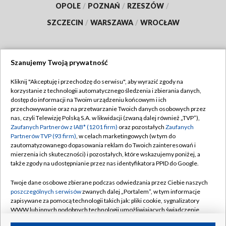
OPOLE
/
POZNAŃ
/
RZESZÓW
/
SZCZECIN
/
WARSZAWA
/
WROCŁAW
Szanujemy Twoją prywatność
Dołącz do nas:
Kliknij "Akceptuję i przechodzę do serwisu", aby wyrazić zgody na
korzystanie z technologii automatycznego śledzenia i zbierania danych,
TVP
dostęp do informacji na Twoim urządzeniu końcowym i ich
Abonament TVP
przechowywanie oraz na przetwarzanie Twoich danych osobowych przez
Regulamin TVP
nas, czyli Telewizję Polską S.A. w likwidacji (zwaną dalej również „TVP”),
Emisja w TVP
Polityka prywatności
Zaufanych Partnerów z IAB* (1201 firm)
oraz pozostałych
Zaufanych
Partnerów TVP (93 firm)
, w celach marketingowych (w tym do
Centrum informacji TVP
Moje zgody
zautomatyzowanego dopasowania reklam do Twoich zainteresowań i
mierzenia ich skuteczności) i pozostałych, które wskazujemy poniżej, a
Naziemna Telewizja Cyfrowa
Pomoc
także zgody na udostępnianie przez nas identyfikatora PPID do Google.
Sklep TVP
Biuro reklamy
Twoje dane osobowe zbierane podczas odwiedzania przez Ciebie naszych
Rada Programowa
Kontakt
poszczególnych serwisów
zwanych dalej „Portalem”, w tym informacje
zapisywane za pomocą technologii takich jak: pliki cookie, sygnalizatory
System NOS
WWW lub innych podobnych technologii umożliwiających świadczenie
dopasowanych i bezpiecznych usług, personalizację treści oraz reklam,
Informacje o nadawcy
Kanały