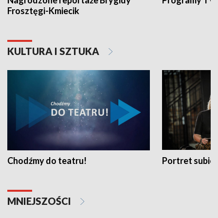
Nagrodzone reportaże Brygidy
Programy TVP
Frosztęgi-Kmiecik
KULTURA I SZTUKA
Chodźmy do teatru!
Portret subi
MNIEJSZOŚCI