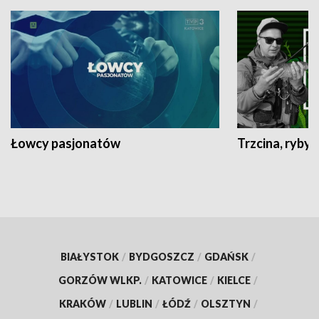
Łowcy pasjonatów
Trzcina, ryby 
BIAŁYSTOK
/
BYDGOSZCZ
/
GDAŃSK
/
GORZÓW WLKP.
/
KATOWICE
/
KIELCE
/
KRAKÓW
/
LUBLIN
/
ŁÓDŹ
/
OLSZTYN
/