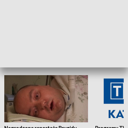
Aktualności sprzed lat
Z historią w tl
INNE