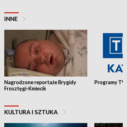
INNE
Nagrodzone reportaże Brygidy
Programy TVP
Frosztęgi-Kmiecik
KULTURA I SZTUKA