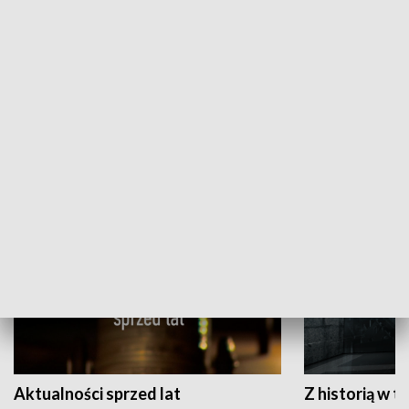
Papyn pyto
Rączka gotuje
HISTORIA
Aktualności sprzed lat
Z historią w tl