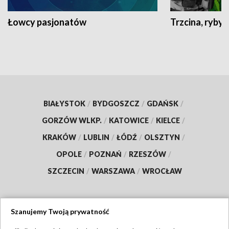
Łowcy pasjonatów
Trzcina, ryby 
BIAŁYSTOK
/
BYDGOSZCZ
/
GDAŃSK
/
GORZÓW WLKP.
/
KATOWICE
/
KIELCE
/
KRAKÓW
/
LUBLIN
/
ŁÓDŹ
/
OLSZTYN
/
OPOLE
/
POZNAŃ
/
RZESZÓW
/
SZCZECIN
/
WARSZAWA
/
WROCŁAW
Szanujemy Twoją prywatność
Dołącz do nas: