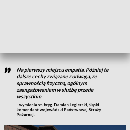
Fot. TVP3 Katowice
Skromność, pracowitość, gotowość do największych
poświęceń. Cechy wszystkich uhonorowanych dziś
strażaków jednym tchem wymienia także ich przełożony.
Na pierwszy miejscu empatia. Później te
dalsze cechy związane z odwagą, ze
sprawnością fizyczną, ogólnym
zaangażowaniem w służbę przede
wszystkim
- wymienia st. bryg. Damian Legierski, śląski
komendant wojewódzki Państwowej Straży
Pożarnej.