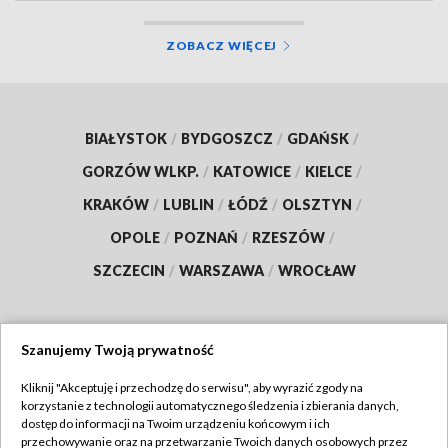
ZOBACZ WIĘCEJ
BIAŁYSTOK
/
BYDGOSZCZ
/
GDAŃSK
/
GORZÓW WLKP.
/
KATOWICE
/
KIELCE
/
KRAKÓW
/
LUBLIN
/
ŁÓDŹ
/
OLSZTYN
/
OPOLE
/
POZNAŃ
/
RZESZÓW
/
SZCZECIN
/
WARSZAWA
/
WROCŁAW
Szanujemy Twoją prywatność
Dołącz do nas:
Kliknij "Akceptuję i przechodzę do serwisu", aby wyrazić zgody na
korzystanie z technologii automatycznego śledzenia i zbierania danych,
TVP
dostęp do informacji na Twoim urządzeniu końcowym i ich
Abonament TVP
przechowywanie oraz na przetwarzanie Twoich danych osobowych przez
Regulamin TVP