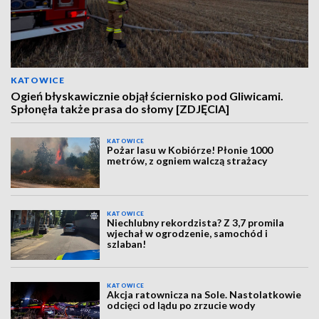
KATOWICE
Ogień błyskawicznie objął ściernisko pod Gliwicami.
Spłonęła także prasa do słomy [ZDJĘCIA]
KATOWICE
Pożar lasu w Kobiórze! Płonie 1000
metrów, z ogniem walczą strażacy
KATOWICE
Niechlubny rekordzista? Z 3,7 promila
wjechał w ogrodzenie, samochód i
szlaban!
KATOWICE
Akcja ratownicza na Sole. Nastolatkowie
odcięci od lądu po zrzucie wody