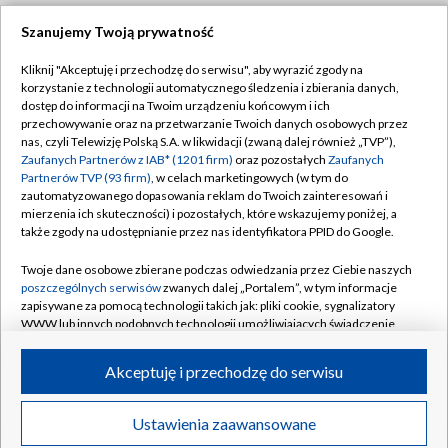
Szanujemy Twoją prywatność
Dołącz do nas:
Kliknij "Akceptuję i przechodzę do serwisu", aby wyrazić zgody na
korzystanie z technologii automatycznego śledzenia i zbierania danych,
TVP
dostęp do informacji na Twoim urządzeniu końcowym i ich
Abonament TVP
przechowywanie oraz na przetwarzanie Twoich danych osobowych przez
Regulamin TVP
nas, czyli Telewizję Polską S.A. w likwidacji (zwaną dalej również „TVP”),
Emisja w TVP
Zaufanych Partnerów z IAB* (1201 firm)
oraz pozostałych
Zaufanych
Polityka prywatności
Partnerów TVP (93 firm)
, w celach marketingowych (w tym do
Centrum informacji TVP
Moje zgody
zautomatyzowanego dopasowania reklam do Twoich zainteresowań i
mierzenia ich skuteczności) i pozostałych, które wskazujemy poniżej, a
Naziemna Telewizja Cyfrowa
Pomoc
także zgody na udostępnianie przez nas identyfikatora PPID do Google.
Sklep TVP
Biuro reklamy
Twoje dane osobowe zbierane podczas odwiedzania przez Ciebie naszych
Rada Programowa
poszczególnych serwisów
zwanych dalej „Portalem”, w tym informacje
Kontakt
zapisywane za pomocą technologii takich jak: pliki cookie, sygnalizatory
System NOS
WWW lub innych podobnych technologii umożliwiających świadczenie
dopasowanych i bezpiecznych usług, personalizację treści oraz reklam,
Informacje o nadawcy
Kanały
udostępnianie funkcji mediów społecznościowych oraz analizowanie
Akceptuję i przechodzę do serwisu
ruchu w Internecie.
Program dla prasy
©2026 Telewizja Polska S.A. w likwidacji
Biuro Reklamy
Twoje dane osobowe zbierane podczas odwiedzania przez Ciebie
Ustawienia zaawansowane
poszczególnych serwisów
na Portalu, takie jak adresy IP, identyfikatory
Ogłoszenie przetargowe