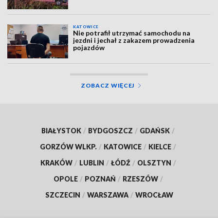
KATOWICE
Nie potrafił utrzymać samochodu na
jezdni i jechał z zakazem prowadzenia
pojazdów
ZOBACZ WIĘCEJ
BIAŁYSTOK
/
BYDGOSZCZ
/
GDAŃSK
/
GORZÓW WLKP.
/
KATOWICE
/
KIELCE
/
KRAKÓW
/
LUBLIN
/
ŁÓDŹ
/
OLSZTYN
/
OPOLE
/
POZNAŃ
/
RZESZÓW
/
SZCZECIN
/
WARSZAWA
/
WROCŁAW