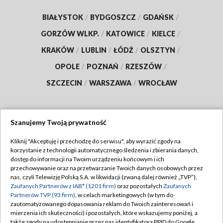
BIAŁYSTOK
/
BYDGOSZCZ
/
GDAŃSK
/
GORZÓW WLKP.
/
KATOWICE
/
KIELCE
/
KRAKÓW
/
LUBLIN
/
ŁÓDŹ
/
OLSZTYN
/
OPOLE
/
POZNAŃ
/
RZESZÓW
/
SZCZECIN
/
WARSZAWA
/
WROCŁAW
Szanujemy Twoją prywatność
Dołącz do nas:
Kliknij "Akceptuję i przechodzę do serwisu", aby wyrazić zgody na
korzystanie z technologii automatycznego śledzenia i zbierania danych,
TVP
dostęp do informacji na Twoim urządzeniu końcowym i ich
Abonament TVP
przechowywanie oraz na przetwarzanie Twoich danych osobowych przez
Regulamin TVP
nas, czyli Telewizję Polską S.A. w likwidacji (zwaną dalej również „TVP”),
Emisja w TVP
Polityka prywatności
Zaufanych Partnerów z IAB* (1201 firm)
oraz pozostałych
Zaufanych
Partnerów TVP (93 firm)
, w celach marketingowych (w tym do
Centrum informacji TVP
Moje zgody
zautomatyzowanego dopasowania reklam do Twoich zainteresowań i
mierzenia ich skuteczności) i pozostałych, które wskazujemy poniżej, a
Naziemna Telewizja Cyfrowa
Pomoc
także zgody na udostępnianie przez nas identyfikatora PPID do Google.