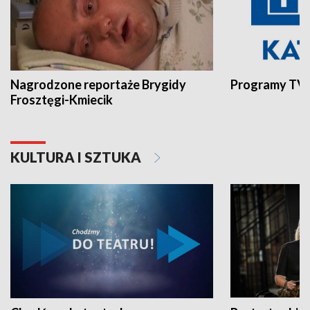
Nagrodzone reportaże Brygidy
Programy TVP
Frosztęgi-Kmiecik
KULTURA I SZTUKA