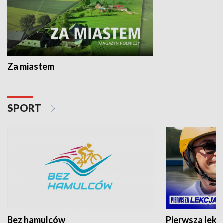
Za miastem
SPORT
Bez hamulców
Pierwsza lekc