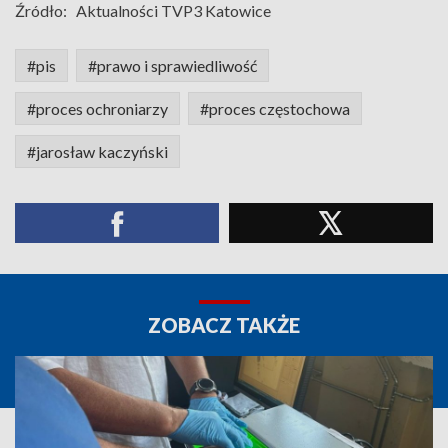
Źródło:
Aktualności TVP3 Katowice
#pis
#prawo i sprawiedliwość
#proces ochroniarzy
#proces częstochowa
#jarosław kaczyński
ZOBACZ TAKŻE