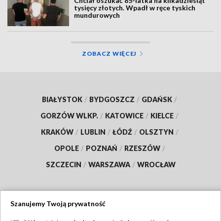
Chciał oszukać 85-latka na kilkadziesiąt
tysięcy złotych. Wpadł w ręce tyskich
mundurowych
ZOBACZ WIĘCEJ
BIAŁYSTOK
/
BYDGOSZCZ
/
GDAŃSK
/
GORZÓW WLKP.
/
KATOWICE
/
KIELCE
/
KRAKÓW
/
LUBLIN
/
ŁÓDŹ
/
OLSZTYN
/
OPOLE
/
POZNAŃ
/
RZESZÓW
/
SZCZECIN
/
WARSZAWA
/
WROCŁAW
Szanujemy Twoją prywatność
Dołącz do nas: