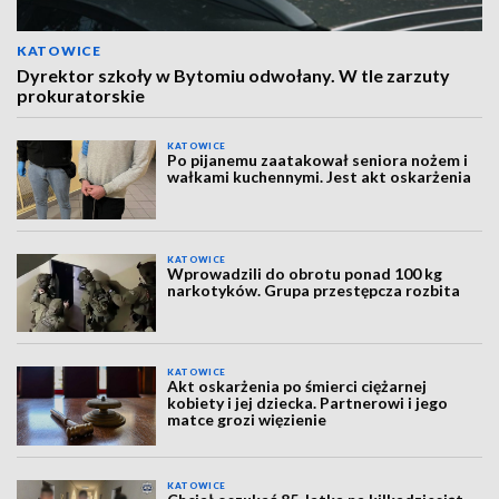
KATOWICE
Dyrektor szkoły w Bytomiu odwołany. W tle zarzuty
prokuratorskie
KATOWICE
Po pijanemu zaatakował seniora nożem i
wałkami kuchennymi. Jest akt oskarżenia
KATOWICE
Wprowadzili do obrotu ponad 100 kg
narkotyków. Grupa przestępcza rozbita
KATOWICE
Akt oskarżenia po śmierci ciężarnej
kobiety i jej dziecka. Partnerowi i jego
matce grozi więzienie
KATOWICE