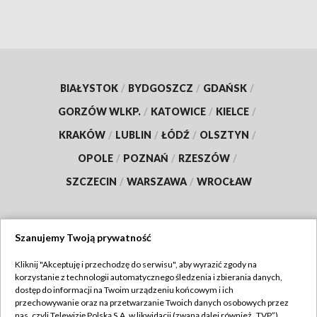
BIAŁYSTOK
/
BYDGOSZCZ
/
GDAŃSK
/
GORZÓW WLKP.
/
KATOWICE
/
KIELCE
/
KRAKÓW
/
LUBLIN
/
ŁÓDŹ
/
OLSZTYN
/
OPOLE
/
POZNAŃ
/
RZESZÓW
/
SZCZECIN
/
WARSZAWA
/
WROCŁAW
Szanujemy Twoją prywatność
Dołącz do nas:
Kliknij "Akceptuję i przechodzę do serwisu", aby wyrazić zgody na
korzystanie z technologii automatycznego śledzenia i zbierania danych,
TVP
dostęp do informacji na Twoim urządzeniu końcowym i ich
Abonament TVP
przechowywanie oraz na przetwarzanie Twoich danych osobowych przez
Regulamin TVP
nas, czyli Telewizję Polską S.A. w likwidacji (zwaną dalej również „TVP”),