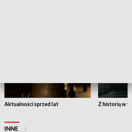
Papyn pyto
Rączka gotuje
HISTORIA
Aktualności sprzed lat
Z historią w tl
INNE