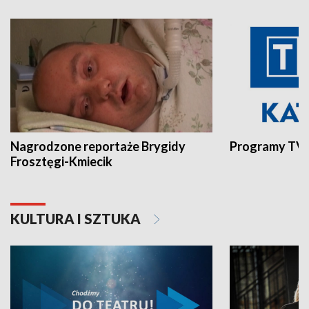
Nagrodzone reportaże Brygidy
Programy TVP
Frosztęgi-Kmiecik
KULTURA I SZTUKA