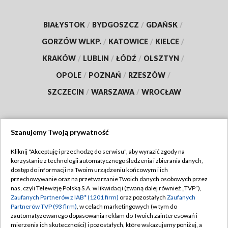
BIAŁYSTOK
/
BYDGOSZCZ
/
GDAŃSK
/
GORZÓW WLKP.
/
KATOWICE
/
KIELCE
/
KRAKÓW
/
LUBLIN
/
ŁÓDŹ
/
OLSZTYN
/
OPOLE
/
POZNAŃ
/
RZESZÓW
/
SZCZECIN
/
WARSZAWA
/
WROCŁAW
Szanujemy Twoją prywatność
Dołącz do nas:
Kliknij "Akceptuję i przechodzę do serwisu", aby wyrazić zgody na
korzystanie z technologii automatycznego śledzenia i zbierania danych,
TVP
dostęp do informacji na Twoim urządzeniu końcowym i ich
Abonament TVP
przechowywanie oraz na przetwarzanie Twoich danych osobowych przez
Regulamin TVP
nas, czyli Telewizję Polską S.A. w likwidacji (zwaną dalej również „TVP”),
Emisja w TVP
Polityka prywatności
Zaufanych Partnerów z IAB* (1201 firm)
oraz pozostałych
Zaufanych
Partnerów TVP (93 firm)
, w celach marketingowych (w tym do
Centrum informacji TVP
Moje zgody
zautomatyzowanego dopasowania reklam do Twoich zainteresowań i
mierzenia ich skuteczności) i pozostałych, które wskazujemy poniżej, a