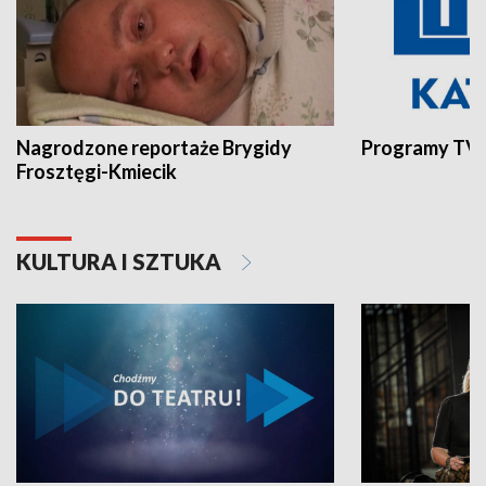
Nagrodzone reportaże Brygidy
Programy TVP
Frosztęgi-Kmiecik
KULTURA I SZTUKA