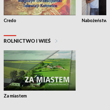
Credo
Nabożeństwa 
ROLNICTWO I WIEŚ
Za miastem