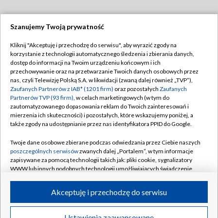
Szanujemy Twoją prywatność
Dołącz do nas:
Kliknij "Akceptuję i przechodzę do serwisu", aby wyrazić zgody na
korzystanie z technologii automatycznego śledzenia i zbierania danych,
TVP
dostęp do informacji na Twoim urządzeniu końcowym i ich
Abonament TVP
przechowywanie oraz na przetwarzanie Twoich danych osobowych przez
Regulamin TVP
nas, czyli Telewizję Polską S.A. w likwidacji (zwaną dalej również „TVP”),
Emisja w TVP
Polityka prywatności
Zaufanych Partnerów z IAB* (1201 firm)
oraz pozostałych
Zaufanych
Partnerów TVP (93 firm)
, w celach marketingowych (w tym do
Centrum informacji TVP
Moje zgody
zautomatyzowanego dopasowania reklam do Twoich zainteresowań i
mierzenia ich skuteczności) i pozostałych, które wskazujemy poniżej, a
Naziemna Telewizja Cyfrowa
Pomoc
także zgody na udostępnianie przez nas identyfikatora PPID do Google.
Sklep TVP
Biuro reklamy
Twoje dane osobowe zbierane podczas odwiedzania przez Ciebie naszych
Rada Programowa
Kontakt
poszczególnych serwisów
zwanych dalej „Portalem”, w tym informacje
zapisywane za pomocą technologii takich jak: pliki cookie, sygnalizatory
System NOS
WWW lub innych podobnych technologii umożliwiających świadczenie
dopasowanych i bezpiecznych usług, personalizację treści oraz reklam,
Informacje o nadawcy
Kanały
udostępnianie funkcji mediów społecznościowych oraz analizowanie
Akceptuję i przechodzę do serwisu
ruchu w Internecie.
Program dla prasy
©2026 Telewizja Polska S.A. w likwidacji
Biuro Reklamy
Twoje dane osobowe zbierane podczas odwiedzania przez Ciebie
Ustawienia zaawansowane