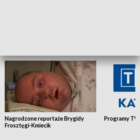
Aktualności sprzed lat
Z historią w tl
INNE
Nagrodzone reportaże Brygidy
Programy TVP
Frosztęgi-Kmiecik