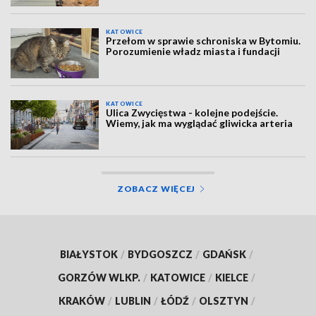
KATOWICE
Przełom w sprawie schroniska w Bytomiu.
Porozumienie władz miasta i fundacji
KATOWICE
Ulica Zwycięstwa - kolejne podejście.
Wiemy, jak ma wyglądać gliwicka arteria
ZOBACZ WIĘCEJ
BIAŁYSTOK
/
BYDGOSZCZ
/
GDAŃSK
/
GORZÓW WLKP.
/
KATOWICE
/
KIELCE
/
KRAKÓW
/
LUBLIN
/
ŁÓDŹ
/
OLSZTYN
/