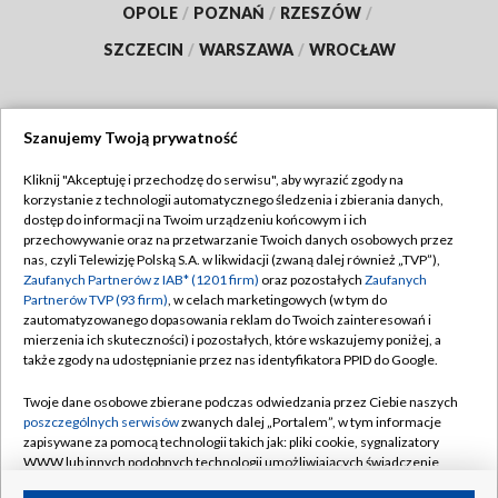
OPOLE
/
POZNAŃ
/
RZESZÓW
/
SZCZECIN
/
WARSZAWA
/
WROCŁAW
Szanujemy Twoją prywatność
Dołącz do nas:
Kliknij "Akceptuję i przechodzę do serwisu", aby wyrazić zgody na
korzystanie z technologii automatycznego śledzenia i zbierania danych,
TVP
dostęp do informacji na Twoim urządzeniu końcowym i ich
Abonament TVP
przechowywanie oraz na przetwarzanie Twoich danych osobowych przez
Regulamin TVP
nas, czyli Telewizję Polską S.A. w likwidacji (zwaną dalej również „TVP”),
Emisja w TVP
Zaufanych Partnerów z IAB* (1201 firm)
oraz pozostałych
Zaufanych
Polityka prywatności
Partnerów TVP (93 firm)
, w celach marketingowych (w tym do
Centrum informacji TVP
Moje zgody
zautomatyzowanego dopasowania reklam do Twoich zainteresowań i
mierzenia ich skuteczności) i pozostałych, które wskazujemy poniżej, a
Naziemna Telewizja Cyfrowa
Pomoc
także zgody na udostępnianie przez nas identyfikatora PPID do Google.
Sklep TVP
Biuro reklamy
Twoje dane osobowe zbierane podczas odwiedzania przez Ciebie naszych
Rada Programowa
poszczególnych serwisów
zwanych dalej „Portalem”, w tym informacje
Kontakt
zapisywane za pomocą technologii takich jak: pliki cookie, sygnalizatory
System NOS
WWW lub innych podobnych technologii umożliwiających świadczenie
dopasowanych i bezpiecznych usług, personalizację treści oraz reklam,
Informacje o nadawcy
Kanały