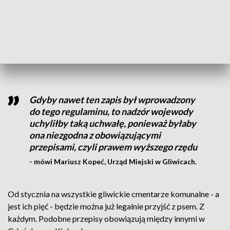
- wyjaśnia Anna Gołębiowska radna Gliwic.
Okazuje się, że wniosek radnej zbiegł się w czasie z planami
zmiany regulaminu.
Gdyby nawet ten zapis był wprowadzony
do tego regulaminu, to nadzór wojewody
uchyliłby taką uchwałę, ponieważ byłaby
ona niezgodna z obowiązującymi
przepisami, czyli prawem wyższego rzędu
- mówi Mariusz Kopeć, Urząd Miejski w Gliwicach.
Od stycznia na wszystkie gliwickie cmentarze komunalne - a
jest ich pięć - będzie można już legalnie przyjść z psem. Z
każdym. Podobne przepisy obowiązują między innymi w