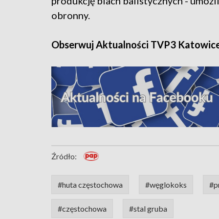
produkcję blach balistycznych - umożl
obronny.
Obserwuj Aktualności TVP3 Katowic
Źródło:
#huta częstochowa
#węglokoks
#p
#częstochowa
#stal gruba