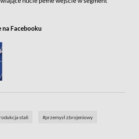
iwiające hucie pełne wejście w segment
e na Facebooku
rodukcja stali
#przemysł zbrojeniowy