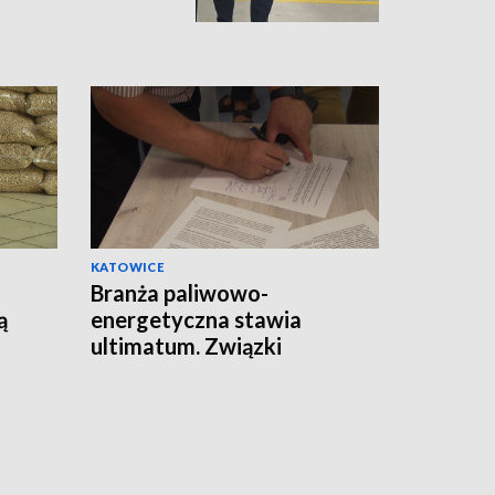
KATOWICE
Branża paliwowo-
ą
energetyczna stawia
ultimatum. Związki
zawodowe apelują do
premiera