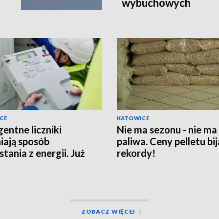
wybuchowych
CE
KATOWICE
gentne liczniki
Nie ma sezonu - nie ma
iają sposób
paliwa. Ceny pelletu bij
tania z energii. Już
rekordy!
 3 mln instalacji
ZOBACZ WIĘCEJ