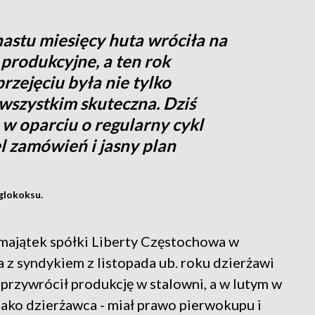
stu miesięcy huta wróciła na
produkcyjne, a ten rok
przejęciu była nie tylko
wszystkim skuteczna. Dziś
w oparciu o regularny cykl
l zamówień i jasny plan
glokoksu.
majątek spółki Liberty Częstochowa w
 z syndykiem z listopada ub. roku dzierżawi
przywrócił produkcję w stalowni, a w lutym w
jako dzierżawca - miał prawo pierwokupu i