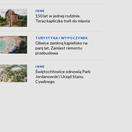
INNE
150 lat w jednej rodzinie.
Teraz kapliczka trafi do miasta
TURYSTYKA I WYPOCZYNEK
Gliwice zamkną kąpielisko na
parę lat. Zamiast remontu
przebudowa
INNE
Świętochłowice odnowią Park
Jordanowski i Urząd Stanu
Cywilnego