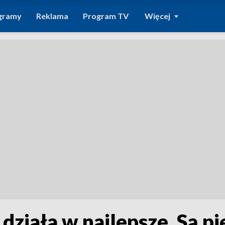
gramy
Reklama
Program TV
Więcej
ziała w najlepsze. Są p