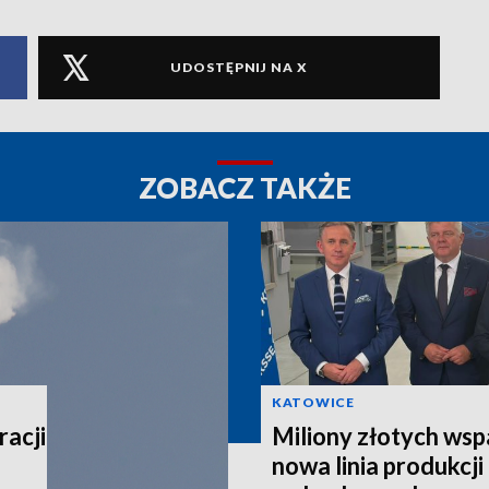
UDOSTĘPNIJ NA X
ZOBACZ TAKŻE
KATOWICE
acji
Miliony złotych wsp
nowa linia produkcj