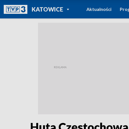
POWRÓT DO
KATOWICE
Aktualności
Pro
TVP REGIONY
Huta Częstochowa d