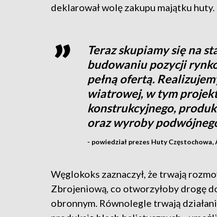
deklarował wolę zakupu majątku huty.
Teraz skupiamy się na stab
budowaniu pozycji rynko
pełną ofertą. Realizujem
wiatrowej, w tym projek
konstrukcyjnego, produ
oraz wyroby podwójnego
- powiedział prezes Huty Częstochowa, A
Węglokoks zaznaczył, że trwają rozmo
Zbrojeniową, co otworzyłoby drogę d
obronnym. Równolegle trwają działani