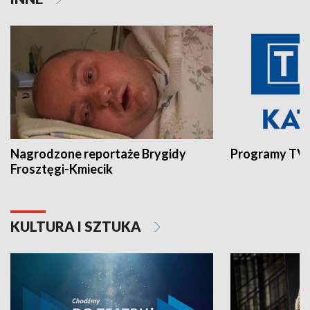
Nagrodzone reportaże Brygidy
Programy TVP
Frosztęgi-Kmiecik
KULTURA I SZTUKA