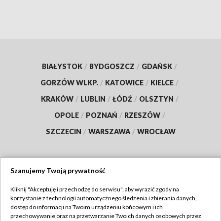
BIAŁYSTOK
/
BYDGOSZCZ
/
GDAŃSK
/
GORZÓW WLKP.
/
KATOWICE
/
KIELCE
/
KRAKÓW
/
LUBLIN
/
ŁÓDŹ
/
OLSZTYN
/
OPOLE
/
POZNAŃ
/
RZESZÓW
/
SZCZECIN
/
WARSZAWA
/
WROCŁAW
Szanujemy Twoją prywatność
Dołącz do nas:
Kliknij "Akceptuję i przechodzę do serwisu", aby wyrazić zgody na
korzystanie z technologii automatycznego śledzenia i zbierania danych,
TVP
dostęp do informacji na Twoim urządzeniu końcowym i ich
Abonament TVP
przechowywanie oraz na przetwarzanie Twoich danych osobowych przez
Regulamin TVP