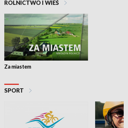
ROLNICTWO I WIEŚ
Za miastem
SPORT