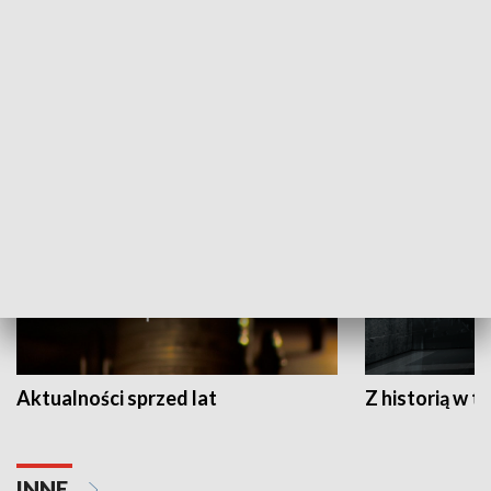
Papyn pyto
Rączka gotuje
HISTORIA
Aktualności sprzed lat
Z historią w tl
INNE