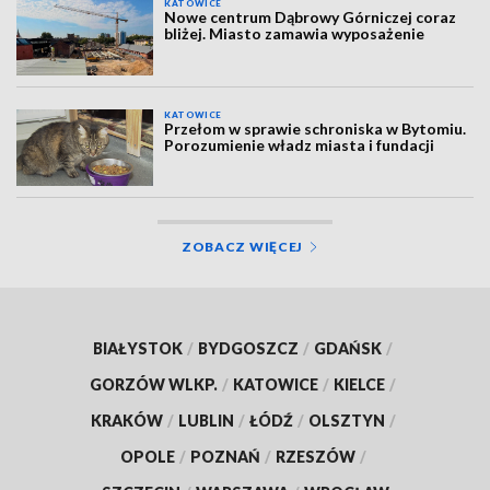
KATOWICE
Nowe centrum Dąbrowy Górniczej coraz
bliżej. Miasto zamawia wyposażenie
KATOWICE
Przełom w sprawie schroniska w Bytomiu.
Porozumienie władz miasta i fundacji
ZOBACZ WIĘCEJ
BIAŁYSTOK
/
BYDGOSZCZ
/
GDAŃSK
/
GORZÓW WLKP.
/
KATOWICE
/
KIELCE
/
KRAKÓW
/
LUBLIN
/
ŁÓDŹ
/
OLSZTYN
/
OPOLE
/
POZNAŃ
/
RZESZÓW
/