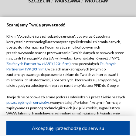
SZCZECIN
/
WARSZAWA
/
WROCŁAW
Szanujemy Twoją prywatność
Dołącz do nas:
Kliknij "Akceptuję i przechodzę do serwisu", aby wyrazić zgody na
korzystanie z technologii automatycznego śledzenia i zbierania danych,
TVP
dostęp do informacji na Twoim urządzeniu końcowym i ich
Abonament TVP
przechowywanie oraz na przetwarzanie Twoich danych osobowych przez
Regulamin TVP
nas, czyli Telewizję Polską S.A. w likwidacji (zwaną dalej również „TVP”),
Emisja w TVP
Zaufanych Partnerów z IAB* (1201 firm)
oraz pozostałych
Zaufanych
Polityka prywatności
Partnerów TVP (93 firm)
, w celach marketingowych (w tym do
Centrum informacji TVP
Moje zgody
zautomatyzowanego dopasowania reklam do Twoich zainteresowań i
mierzenia ich skuteczności) i pozostałych, które wskazujemy poniżej, a
Naziemna Telewizja Cyfrowa
Pomoc
także zgody na udostępnianie przez nas identyfikatora PPID do Google.
Sklep TVP
Biuro reklamy
Twoje dane osobowe zbierane podczas odwiedzania przez Ciebie naszych
Rada Programowa
poszczególnych serwisów
zwanych dalej „Portalem”, w tym informacje
Kontakt
zapisywane za pomocą technologii takich jak: pliki cookie, sygnalizatory
System NOS
WWW lub innych podobnych technologii umożliwiających świadczenie
dopasowanych i bezpiecznych usług, personalizację treści oraz reklam,
Informacje o nadawcy
Kanały
udostępnianie funkcji mediów społecznościowych oraz analizowanie
Akceptuję i przechodzę do serwisu
ruchu w Internecie.
Program dla prasy