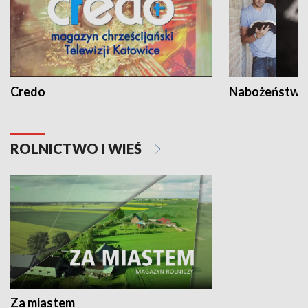
Credo
Nabożeństwa 
ROLNICTWO I WIEŚ
Za miastem