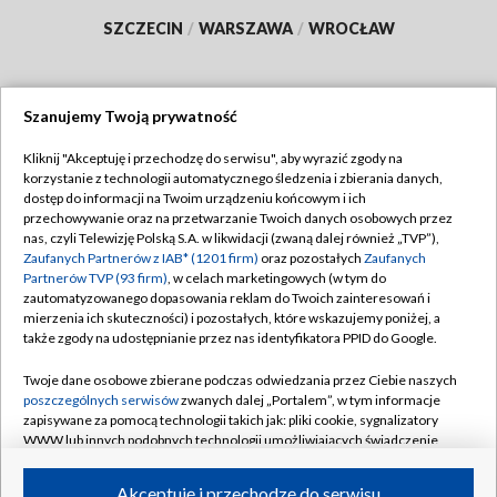
SZCZECIN
/
WARSZAWA
/
WROCŁAW
Szanujemy Twoją prywatność
Dołącz do nas:
Kliknij "Akceptuję i przechodzę do serwisu", aby wyrazić zgody na
korzystanie z technologii automatycznego śledzenia i zbierania danych,
TVP
dostęp do informacji na Twoim urządzeniu końcowym i ich
Abonament TVP
przechowywanie oraz na przetwarzanie Twoich danych osobowych przez
Regulamin TVP
nas, czyli Telewizję Polską S.A. w likwidacji (zwaną dalej również „TVP”),
Emisja w TVP
Polityka prywatności
Zaufanych Partnerów z IAB* (1201 firm)
oraz pozostałych
Zaufanych
Partnerów TVP (93 firm)
, w celach marketingowych (w tym do
Centrum informacji TVP
Moje zgody
zautomatyzowanego dopasowania reklam do Twoich zainteresowań i
mierzenia ich skuteczności) i pozostałych, które wskazujemy poniżej, a
Naziemna Telewizja Cyfrowa
Pomoc
także zgody na udostępnianie przez nas identyfikatora PPID do Google.
Sklep TVP
Biuro reklamy
Twoje dane osobowe zbierane podczas odwiedzania przez Ciebie naszych
Rada Programowa
Kontakt
poszczególnych serwisów
zwanych dalej „Portalem”, w tym informacje
zapisywane za pomocą technologii takich jak: pliki cookie, sygnalizatory
System NOS
WWW lub innych podobnych technologii umożliwiających świadczenie
dopasowanych i bezpiecznych usług, personalizację treści oraz reklam,
Informacje o nadawcy
Kanały
udostępnianie funkcji mediów społecznościowych oraz analizowanie
Akceptuję i przechodzę do serwisu