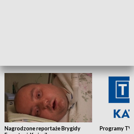
Aktualności sprzed lat
Z historią w tl
INNE
Nagrodzone reportaże Brygidy
Programy TVP