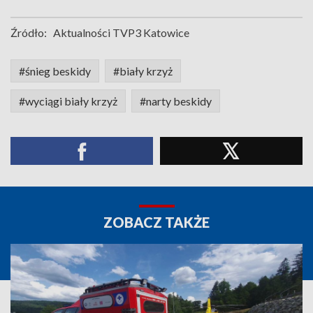
Źródło:
Aktualności TVP3 Katowice
#śnieg beskidy
#biały krzyż
#wyciągi biały krzyż
#narty beskidy
ZOBACZ TAKŻE