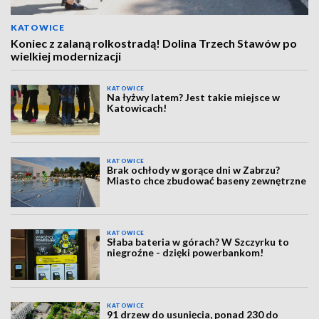
KATOWICE
Koniec z zalaną rolkostradą! Dolina Trzech Stawów po
wielkiej modernizacji
KATOWICE
Na łyżwy latem? Jest takie miejsce w
Katowicach!
KATOWICE
Brak ochłody w gorące dni w Zabrzu?
Miasto chce zbudować baseny zewnętrzne
KATOWICE
Słaba bateria w górach? W Szczyrku to
niegroźne - dzięki powerbankom!
KATOWICE
91 drzew do usunięcia, ponad 230 do