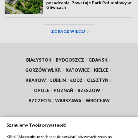
posadzenia. Powstaje Park Południowy w
Gliwicach
ZOBACZ WIĘCEJ
BIAŁYSTOK
/
BYDGOSZCZ
/
GDAŃSK
/
GORZÓW WLKP.
/
KATOWICE
/
KIELCE
/
KRAKÓW
/
LUBLIN
/
ŁÓDŹ
/
OLSZTYN
/
OPOLE
/
POZNAŃ
/
RZESZÓW
/
SZCZECIN
/
WARSZAWA
/
WROCŁAW
Szanujemy Twoją prywatność
Dołącz do nas:
Kliknij "Akceptuję i przechodzę do serwisu", aby wyrazić zgody na