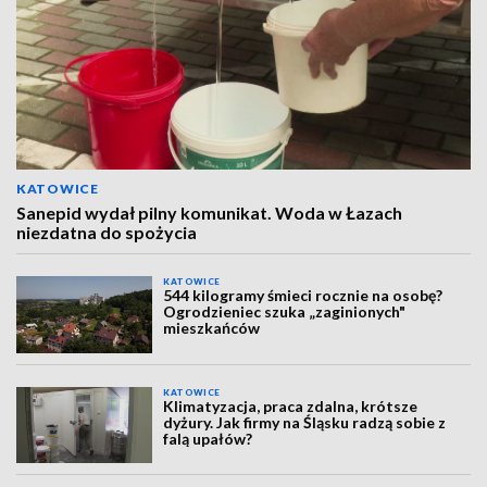
KATOWICE
Sanepid wydał pilny komunikat. Woda w Łazach
niezdatna do spożycia
KATOWICE
544 kilogramy śmieci rocznie na osobę?
Ogrodzieniec szuka „zaginionych"
mieszkańców
KATOWICE
Klimatyzacja, praca zdalna, krótsze
dyżury. Jak firmy na Śląsku radzą sobie z
falą upałów?