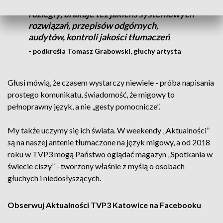
Prawda jest taka, że temat jest bardzo
rozległy, brakuje też jakichś systemowych
rozwiązań, przepisów odgórnych,
audytów, kontroli jakości tłumaczeń
- podkreśla Tomasz Grabowski, głuchy artysta
Głusi mówią, że czasem wystarczy niewiele - próba napisania
prostego komunikatu, świadomość, że migowy to
pełnoprawny język, a nie „gesty pomocnicze”.
My także uczymy się ich świata. W weekendy „Aktualności”
są na naszej antenie tłumaczone na język migowy, a od 2018
roku w TVP3 mogą Państwo oglądać magazyn „Spotkania w
świecie ciszy” - tworzony właśnie z myślą o osobach
głuchych i niedosłyszących.
Obserwuj Aktualności TVP3 Katowice na Facebooku