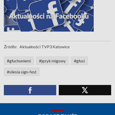
Źródło:
Aktualności TVP3 Katowice
#głuchoniemi
#język migowy
#głusi
#silesia sign-fest