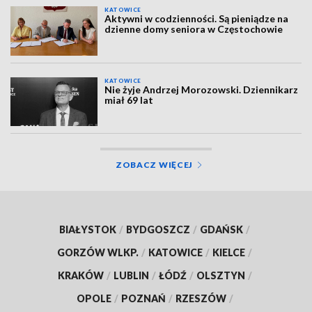
KATOWICE
Aktywni w codzienności. Są pieniądze na
dzienne domy seniora w Częstochowie
KATOWICE
Nie żyje Andrzej Morozowski. Dziennikarz
miał 69 lat
ZOBACZ WIĘCEJ
BIAŁYSTOK
/
BYDGOSZCZ
/
GDAŃSK
/
GORZÓW WLKP.
/
KATOWICE
/
KIELCE
/
KRAKÓW
/
LUBLIN
/
ŁÓDŹ
/
OLSZTYN
/
OPOLE
/
POZNAŃ
/
RZESZÓW
/