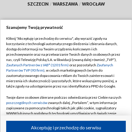
SZCZECIN
/
WARSZAWA
/
WROCŁAW
Szanujemy Twoją prywatność
Dołącz do nas:
Kliknij "Akceptuję i przechodzę do serwisu", aby wyrazić zgody na
korzystanie z technologii automatycznego śledzenia i zbierania danych,
TVP
dostęp do informacji na Twoim urządzeniu końcowym i ich
Abonament TVP
przechowywanie oraz na przetwarzanie Twoich danych osobowych przez
Regulamin TVP
nas, czyli Telewizję Polską S.A. w likwidacji (zwaną dalej również „TVP”),
Emisja w TVP
Zaufanych Partnerów z IAB* (1201 firm)
oraz pozostałych
Zaufanych
Polityka prywatności
Partnerów TVP (93 firm)
, w celach marketingowych (w tym do
Centrum informacji TVP
Moje zgody
zautomatyzowanego dopasowania reklam do Twoich zainteresowań i
mierzenia ich skuteczności) i pozostałych, które wskazujemy poniżej, a
Naziemna Telewizja Cyfrowa
Pomoc
także zgody na udostępnianie przez nas identyfikatora PPID do Google.
Sklep TVP
Biuro reklamy
Twoje dane osobowe zbierane podczas odwiedzania przez Ciebie naszych
Rada Programowa
poszczególnych serwisów
zwanych dalej „Portalem”, w tym informacje
Kontakt
zapisywane za pomocą technologii takich jak: pliki cookie, sygnalizatory
System NOS
WWW lub innych podobnych technologii umożliwiających świadczenie
dopasowanych i bezpiecznych usług, personalizację treści oraz reklam,
Informacje o nadawcy
Kanały
udostępnianie funkcji mediów społecznościowych oraz analizowanie
Akceptuję i przechodzę do serwisu
ruchu w Internecie.
Program dla prasy